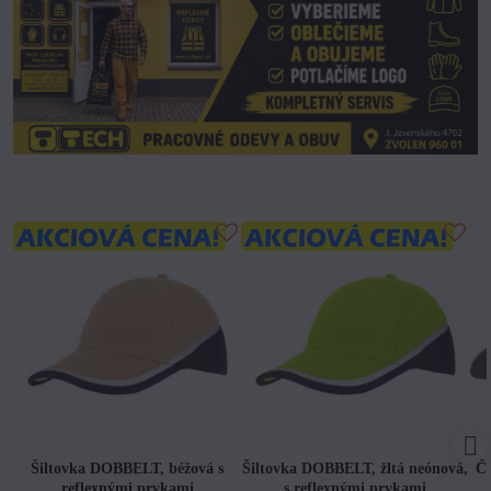
Šiltovka DOBBELT, béžová s
Šiltovka DOBBELT, žltá neónová,
Či
reflexnými prvkami
s reflexnými prvkami