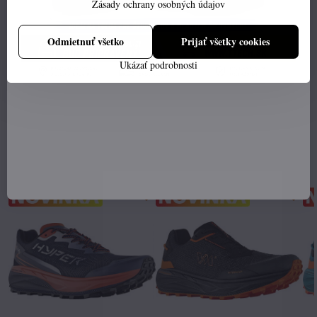
Zásady ochrany osobných údajov
Zobraziť
Zobraziť
Odmietnuť všetko
Prijať všetky cookies
Outdoor tenisky
Ukázať podrobnosti