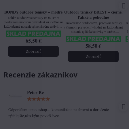
BONDY outdoor tenisky – modré
Outdoor tenisky BREST – čierne,
ľahké a pohodlné
Ľahké outdoorové tenisky BONDY v
modernom modrom prevedení sú ideálne na
Univerzálne outdoorové, pracovné tenisky
Uni
každodenné nosenie aj nenáročné aktivity v
v čiernom prevedení vhodné na každodenné
prírode. Kombinujú pohodlie, nízku
nosenie aj ľahké aktivity v teréne.
k
hmotnosť a funkčné materiály pre
Kombinujú nízku hmotnosť, komfort a
ter
65,50 €
maximálny komfort počas celého dňa.
odolnosť voči vlhkosti.
58,50 €
Zobraziť
Zobraziť
Recenzie zákazníkov
Peter Be
Hodnotenie:
5
/
Odporúčam tento eshop... komunikácia na úrovni a doručenie
5
rýchlejšie,ako kým povieš švec.