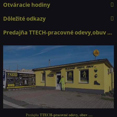
Otváracie hodiny
Dôležité odkazy
Predajňa TTECH-pracovné odevy,obuv ...
TTECH-pracovné odevy, obuv ....
Predajňa