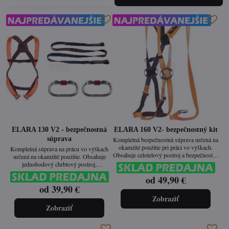
ELARA 130 V2 - bezpečnostná
ELARA 160 V2- bezpečnostný kit
súprava
Kompletná bezpečnostná súprava určená na
okamžité použitie pri práci vo výškach.
Kompletná súprava na prácu vo výškach
Obsahuje celotelový postroj a bezpečnostné
určená na okamžité použitie. Obsahuje
lano s tlmičom pádu, navrhnutá pre krátke
jednobodový chrbtový postroj,
vertikálne alebo horizontálne pohyby na
bezpečnostné lano s dĺžkou 1,5 m a dve
od 49,90 €
výškach do 3 metrov. Vhodná najmä pre
oceľové karabíny. Vhodné na bežné
remeselníkov, technické údržby či montážne
od 39,90 €
vymedzenie pohybu a zaistenie osôb proti
práce na konštrukciách alebo plošinách.
pádu.
Zobraziť
Zobraziť