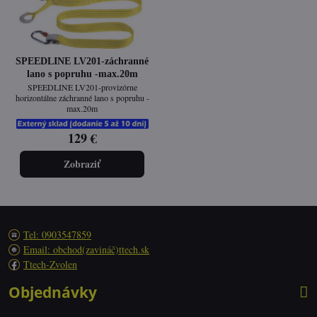
SPEEDLINE LV201-záchranné
lano s popruhu -max.20m
SPEEDLINE LV201-provizórne
horizontálne záchranné lano s popruhu -
max.20m
129 €
Zobraziť
Tel: 0903547859
Email: obchod(zavináč)ttech.sk
Ttech-Zvolen
Objednávky