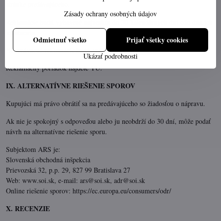
stránke predávajúceho.
Zásady ochrany osobných údajov
Reklamácie budú vybavené najneskôr do 30 kalendárnych dní odo dňa ich
uplatnenia.
Odmietnuť všetko
Prijať všetky cookies
Neoprávnené reklamácie budú vrátené späť so stanoviskom.
Ukázať podrobnosti
Reklamačný poriadok nájdete
TU:
IX. ALTERNATÍVNE RIEŠENIE SPOROV
Kupujúci má právo obrátiť sa na predávajúceho so žiadosťou o nápravu.
Ak nie je spokojný s odpoveďou alebo ju neobdrží do 30 dní, môže podať
návrh na alternatívne riešenie sporu.
Subjektom ARS je:
Slovenská obchodná inšpekcia
Prievozská 32, p.p. 29, 827 99 Bratislava 27
Web: www.soi.sk, e-mail: ars@soi.sk, adr@soi.sk
Online riešenie sporov: https://ec.europa.eu/consumers/odr/
X. RECENZIE