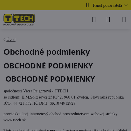
Panel používateľa
Úvod
Obchodné podmienky
OBCHODNÉ PODMIENKY
OBCHODNÉ PODMIENKY
spoločnosti Viera Pajgertová - TTECH
so sídlom: E.M.Šoltésovej 2510/42, 960 01 Zvolen, Slovenská republika
IČO: 44 721 552, IČ DPH: SK1074912927
prevádzkujúcej internetový obchod prostredníctvom webovej stránky
www.ttech.sk
Tieto obchodné podmienky upravujú práva a povinnosti obchodníka (ďalej