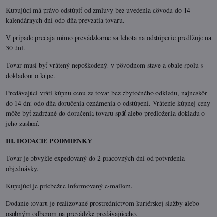
Kupujúci má právo odstúpiť od zmluvy bez uvedenia dôvodu do 14
kalendárnych dní odo dňa prevzatia tovaru.
V prípade predaja mimo prevádzkarne sa lehota na odstúpenie predlžuje na
30 dní.
Tovar musí byť vrátený nepoškodený, v pôvodnom stave a obale spolu s
dokladom o kúpe.
Predávajúci vráti kúpnu cenu za tovar bez zbytočného odkladu, najneskôr
do 14 dní odo dňa doručenia oznámenia o odstúpení. Vrátenie kúpnej ceny
môže byť zadržané do doručenia tovaru späť alebo predloženia dokladu o
jeho zaslaní.
III. DODACIE PODMIENKY
Tovar je obvykle expedovaný do 2 pracovných dní od potvrdenia
objednávky.
Kupujúci je priebežne informovaný e-mailom.
Dodanie tovaru je realizované prostredníctvom kuriérskej služby alebo
osobným odberom na prevádzke predávajúceho.