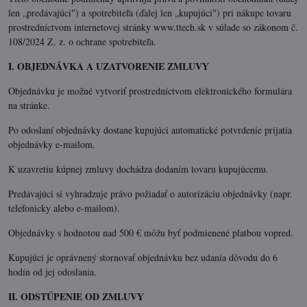
len „predávajúci") a spotrebiteľa (ďalej len „kupujúci") pri nákupe tovaru
prostredníctvom internetovej stránky www.ttech.sk v súlade so zákonom č.
108/2024 Z. z. o ochrane spotrebiteľa.
I. OBJEDNÁVKA A UZATVORENIE ZMLUVY
Objednávku je možné vytvoriť prostredníctvom elektronického formulára
na stránke.
Po odoslaní objednávky dostane kupujúci automatické potvrdenie prijatia
objednávky e-mailom.
K uzavretiu kúpnej zmluvy dochádza dodaním tovaru kupujúcemu.
Predávajúci si vyhradzuje právo požiadať o autorizáciu objednávky (napr.
telefonicky alebo e-mailom).
Objednávky s hodnotou nad 500 € môžu byť podmienené platbou vopred.
Kupujúci je oprávnený stornovať objednávku bez udania dôvodu do 6
hodín od jej odoslania.
II. ODSTÚPENIE OD ZMLUVY