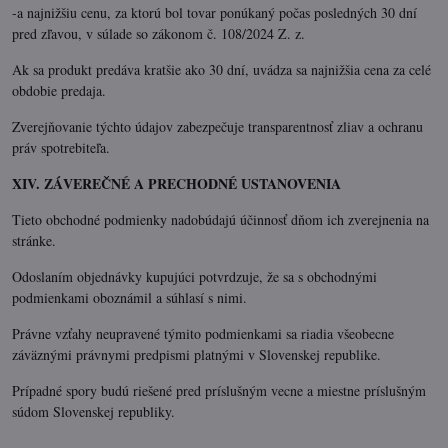
-a najnižšiu cenu, za ktorú bol tovar ponúkaný počas posledných 30 dní
pred zľavou, v súlade so zákonom č. 108/2024 Z. z.
Ak sa produkt predáva kratšie ako 30 dní, uvádza sa najnižšia cena za celé
obdobie predaja.
Zverejňovanie týchto údajov zabezpečuje transparentnosť zliav a ochranu
práv spotrebiteľa.
XIV. ZÁVEREČNÉ A PRECHODNÉ USTANOVENIA
Tieto obchodné podmienky nadobúdajú účinnosť dňom ich zverejnenia na
stránke.
Odoslaním objednávky kupujúci potvrdzuje, že sa s obchodnými
podmienkami oboznámil a súhlasí s nimi.
Právne vzťahy neupravené týmito podmienkami sa riadia všeobecne
záväznými právnymi predpismi platnými v Slovenskej republike.
Prípadné spory budú riešené pred príslušným vecne a miestne príslušným
súdom Slovenskej republiky.