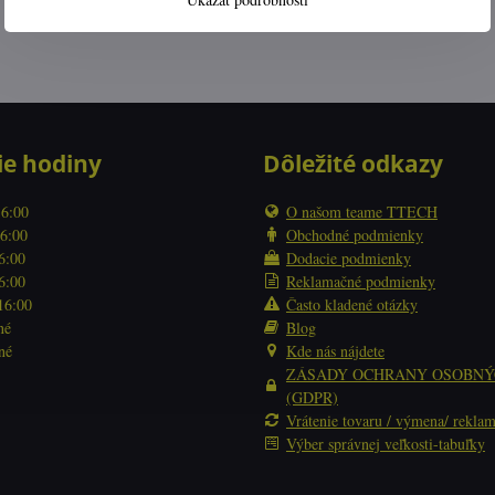
ie hodiny
Dôležité odkazy
16:00
O našom teame TTECH
16:00
Obchodné podmienky
16:00
Dodacie podmienky
16:00
Reklamačné podmienky
 16:00
Často kladené otázky
né
Blog
né
Kde nás nájdete
ZÁSADY OCHRANY OSOBNÝ
(GDPR)
Vrátenie tovaru / výmena/ reklam
Výber správnej veľkosti-tabuľky