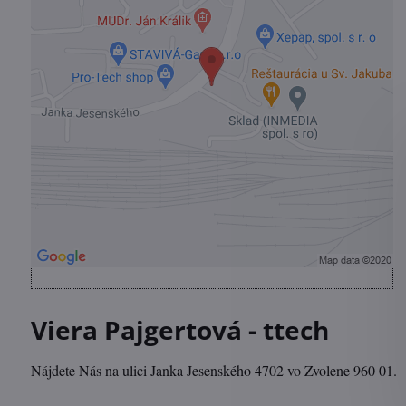
súkromia
Prajete si načítať externý obsah?
Povoliť tentokrát
Povoliť a zapamätať - súhlas s druhom cookie:
Funkčné
Otvoriť obsah v novom okne
Viera Pajgertová - ttech
Nájdete Nás na ulici Janka Jesenského 4702 vo Zvolene 960 01.