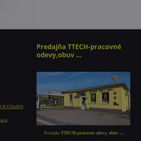
Predajňa TTECH-pracovné
odevy,obuv ...
CH ÚDAJOV
ácia
TTECH-pracovné odevy, obuv ....
Predajňa