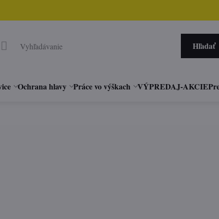
Hľadať
vice
Ochrana hlavy
Práce vo výškach
VÝPREDAJ-AKCIE
Pre