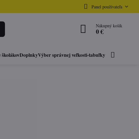
Panel používateľa
Nákupný košík
0 €
 školákov
Doplnky
Výber správnej veľkosti-tabuľky