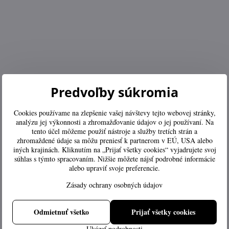
Predvoľby súkromia
Cookies používame na zlepšenie vašej návštevy tejto webovej stránky,
analýzu jej výkonnosti a zhromažďovanie údajov o jej používaní. Na
tento účel môžeme použiť nástroje a služby tretích strán a
zhromaždené údaje sa môžu preniesť k partnerom v EÚ, USA alebo
iných krajinách. Kliknutím na „Prijať všetky cookies“ vyjadrujete svoj
súhlas s týmto spracovaním. Nižšie môžete nájsť podrobné informácie
alebo upraviť svoje preferencie.
Zásady ochrany osobných údajov
Odmietnuť všetko
Prijať všetky cookies
Ukázať podrobnosti