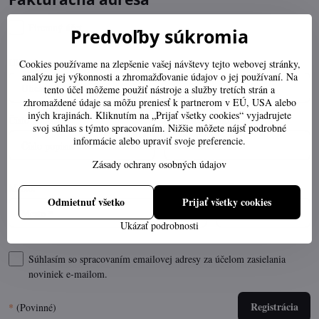
Firemný účet
Predvoľby súkromia
Ulica:
*
Cookies používame na zlepšenie vašej návštevy tejto webovej stránky,
analýzu jej výkonnosti a zhromažďovanie údajov o jej používaní. Na
tento účel môžeme použiť nástroje a služby tretích strán a
zhromaždené údaje sa môžu preniesť k partnerom v EÚ, USA alebo
iných krajinách. Kliknutím na „Prijať všetky cookies“ vyjadrujete
Číslo popisné:
Orientačné číslo:
svoj súhlas s týmto spracovaním. Nižšie môžete nájsť podrobné
informácie alebo upraviť svoje preferencie.
Zásady ochrany osobných údajov
Mesto:
*
PSČ:
*
Odmietnuť všetko
Prijať všetky cookies
Ukázať podrobnosti
Súhlasím so spracovaním emailovej adresy za účelom zasielania
noviniek e-mailom.
Registrácia
*
(Povinné)