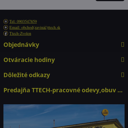
Tel: 0903547859
Email: obchod(zavináč)ttech.sk
Ttech-Zvolen
Objednávky
Otváracie hodiny
Dôležité odkazy
Predajňa TTECH-pracovné odevy,obuv ...