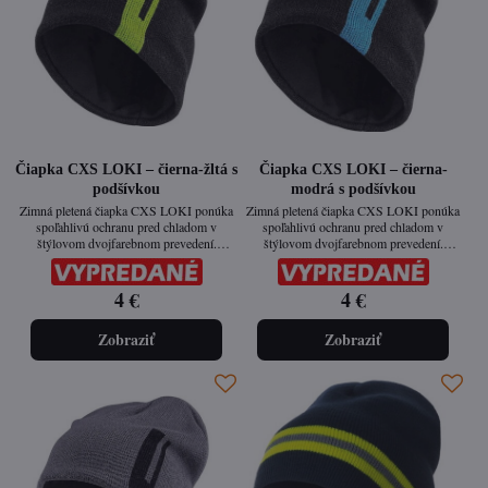
Čiapka CXS LOKI – čierna-žltá s
Čiapka CXS LOKI – čierna-
podšívkou
modrá s podšívkou
Zimná pletená čiapka CXS LOKI ponúka
Zimná pletená čiapka CXS LOKI ponúka
spoľahlivú ochranu pred chladom v
spoľahlivú ochranu pred chladom v
štýlovom dvojfarebnom prevedení.
štýlovom dvojfarebnom prevedení.
Vnútorná fleecová podšívka udržuje hlavu
Vnútorná fleecová podšívka udržuje hlavu
v teple a zároveň zaisťuje maximálny
v teple a zároveň zaisťuje maximálny
komfort aj pri dlhom nosení. Ideálna pre
komfort aj pri dlhom nosení. Ideálna pre
4 €
4 €
mužov aj ženy – jednoducho unisex klasika
mužov aj ženy – jednoducho unisex klasika
do chladného počasia.
do chladného počasia.
Zobraziť
Zobraziť