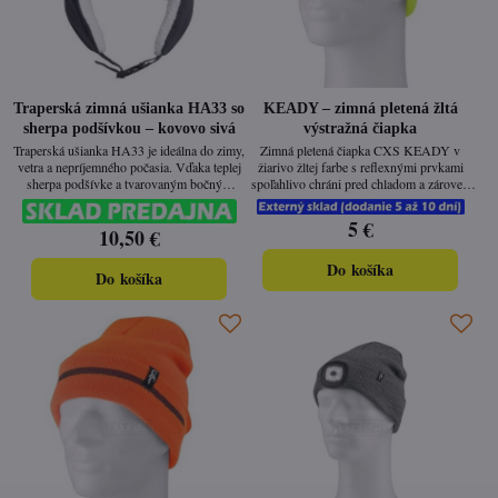
Traperská zimná ušianka HA33 so
KEADY – zimná pletená žltá
sherpa podšívkou – kovovo sivá
výstražná čiapka
Traperská ušianka HA33 je ideálna do zimy,
Zimná pletená čiapka CXS KEADY v
vetra a nepríjemného počasia. Vďaka teplej
žiarivo žltej farbe s reflexnými prvkami
sherpa podšívke a tvarovaným bočným
spoľahlivo chráni pred chladom a zároveň
panelom spoľahlivo ochráni uši aj krk.
zaručuje, že ťa bude vidieť aj v zníženej
Vonkajší poly-bavlnený materiál je odolný a
viditeľnosti. Ideálna pre pracovníkov v
5 €
10,50 €
príjemný na nosenie.
exteriéri, cestárov, údržbu aj rekreačné
aktivity počas zimy.
Do košíka
Do košíka