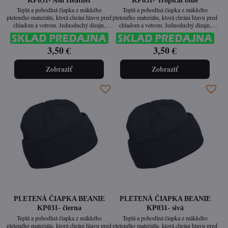
KP031- Ash Heather
KP031- Tropical blue
Teplá a pohodlná čiapka z mäkkého
Teplá a pohodlná čiapka z mäkkého
pleteného materiálu, ktorá chráni hlavu pred
pleteného materiálu, ktorá chráni hlavu pred
chladom a vetrom. Jednoduchý dizajn,
chladom a vetrom. Jednoduchý dizajn,
ktorý sa hodí ku každej zimnej výbave.
ktorý sa hodí ku každej zimnej výbave.
3,50 €
3,50 €
Zobraziť
Zobraziť
PLETENÁ ČIAPKA BEANIE
PLETENÁ ČIAPKA BEANIE
KP031- čierna
KP031- sivá
Teplá a pohodlná čiapka z mäkkého
Teplá a pohodlná čiapka z mäkkého
pleteného materiálu, ktorá chráni hlavu pred
pleteného materiálu, ktorá chráni hlavu pred