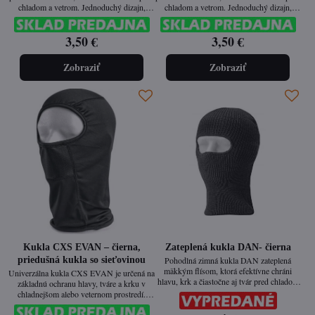
chladom a vetrom. Jednoduchý dizajn,
chladom a vetrom. Jednoduchý dizajn,
ktorý sa hodí ku každej zimej výbave.
ktorý sa hodí ku každej zimnej výbave.
3,50 €
3,50 €
Zobraziť
Zobraziť
Kukla CXS EVAN – čierna,
Zateplená kukla DAN- čierna
priedušná kukla so sieťovinou
Pohodlná zimná kukla DAN zateplená
mäkkým flísom, ktorá efektívne chráni
Univerzálna kukla CXS EVAN je určená na
hlavu, krk a čiastočne aj tvár pred chladom
základnú ochranu hlavy, tváre a krku v
a vetrom. Ideálna ako spodná vrstva alebo
chladnejšom alebo veternom prostredí.
samostatné ochranné nosenie v extrémnom
Vďaka integrovanej sieťovine v oblasti nosa
počasí.