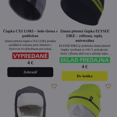
Čiapka CXS LOKI – šedo-čierna s
Zimná pletená čiapka ELYSEE
podšívkou
EIKE – reflexná, teplá,
univerzálna
Zimná pletená čiapka CXS LOKI ponúka
spoľahlivú ochranu pred chladom v
ELYSEE EIKE je praktická zimná pletená
štýlovom dvojfarebnom prevedení.
čiapka vyrobená zo 100 % polyakrylu,
Vnútorná fleecová podšívka udržuje hlavu
ktorý výborne drží tvar a udržuje teplo.
v teple a zároveň zaisťuje maximálny
Spojenie tmavomodrej farby s
komfort aj pri dlhom nosení. Ideálna pre
4 €
fluorescenčnými žltými prvkami a
mužov aj ženy – jednoducho unisex klasika
4 €
reflexným pásikom zabezpečuje lepšiu
do chladného počasia.
viditeľnosť v zhoršených podmienkach.
Zobraziť
Univerzálna veľkosť a pružný materiál sa
Do košíka
prispôsobia každému.