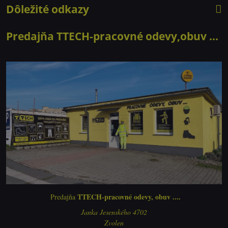
Dôležité odkazy
Predajňa TTECH-pracovné odevy,obuv ...
TTECH-pracovné odevy, obuv ....
Predajňa
Janka Jesenského 4702
Zvolen