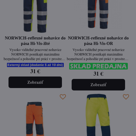
NORWICH-reflexné nohavice do
NORWICH-reflexné nohavice do
pása Hi-Vis-žlté
pása Hi-Vis-OR
Vysoko viditeľné pracovné nohavice
Vysoko viditeľné pracovné nohavice
NORWICH ponúkajú maximálnu
NORWICH ponúkajú maximálnu
bezpečnosť a pohodlie pri práci v prostredí s
bezpečnosť a pohodlie pri práci v prostredí s
nízkou viditeľnosťou. Vďaka reflexným
nízkou viditeľnosťou. Vďaka reflexným
prvkom a výraznej farebnej kombinácii
prvkom a výraznej farebnej kombinácii
31 €
31 €
spĺňajú prísne normy pre výstražné odevy.
spĺňajú prísne normy pre výstražné odevy.
Sú ergonomicky navrhnuté pre celodenné
Sú ergonomicky navrhnuté pre celodenné
pohodlie a odolnosť.
pohodlie a odolnosť.
Zobraziť
Zobraziť