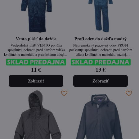
Vento plášť do dažďa
Profi odev do dažďa modrý
Vodeodolný plášť VENTO ponúka
Nepremokavý pracovný odev PROFI
spoľahlivú ochranu pred dažďom vďaka
poskytuje spoľahlivú ochranu pred dažďom
kvalitnému materiálu a praktickému dizajnu.
vďaka kvalitnému materiálu, nízkej
S integrovanou kapucňou a prelepenými
hmotnosti a prepracovaným detailom.
švami poskytuje vysoký komfort aj v
Reflexné prvky zvyšujú viditeľnosť v
11 €
13 €
nepriaznivom počasí.
zhoršených svetelných podmienkach
Zobraziť
Zobraziť