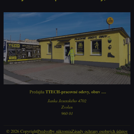
TTECH-pracovné odevy, obuv ....
Predajňa
Janka Jesenského 4702
Zvolen
960 01
©
2026
Copyright
Predvoľby súkromia
Zásady ochrany osobných údajov