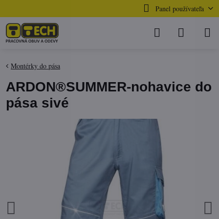
Panel používateľa
Montérky do pása
ARDON®SUMMER-nohavice do
pása sivé