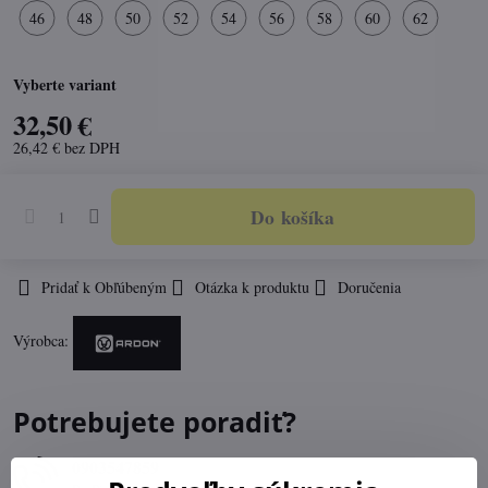
46
48
50
52
54
56
58
60
62
Vyberte variant
32,50 €
26,42 €
bez DPH
Do košíka
Pridať k Obľúbeným
Otázka k produktu
Doručenia
Výrobca:
Potrebujete poradiť?
0903547859