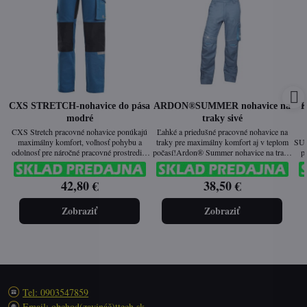
CXS STRETCH-nohavice do pása
ARDON®SUMMER nohavice na
K
modré
traky sivé
CXS Stretch pracovné nohavice ponúkajú
Ľahké a priedušné pracovné nohavice na
maximálny komfort, voľnosť pohybu a
traky pre maximálny komfort aj v teplom
SUM
odolnosť pre náročné pracovné prostredie.
počasí!Ardon® Summer nohavice na traky
p
Vďaka strečovej tkanine, zosilneným
sú ideálnou voľbou pre prácu v letných
oblastiam a reflexným prvkom sú ideálnym
mesiacoch. Ľahký a vzdušný materiál,
pre
42,80 €
38,50 €
riešením pre remeselníkov, technikov a
funkčný strih a dostatok úložného priestoru
sú i
pracovníkov v priemysle.
zabezpečujú vysoký komfort a spoľahlivú
Ko
ochranu pri práci.
odo
Zobraziť
Zobraziť
Tel: 0903547859
Email: obchod(zavináč)ttech.sk