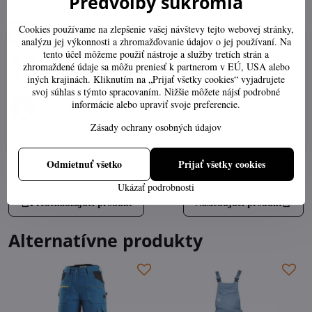
Predvoľby súkromia
Po-Pia 07:30-16:00
Cookies používame na zlepšenie vašej návštevy tejto webovej stránky,
obchod​@ttech​.sk
analýzu jej výkonnosti a zhromažďovanie údajov o jej používaní. Na
tento účel môžeme použiť nástroje a služby tretích strán a
zhromaždené údaje sa môžu preniesť k partnerom v EÚ, USA alebo
Výber správnej veľkosti
iných krajinách. Kliknutím na „Prijať všetky cookies“ vyjadrujete
svoj súhlas s týmto spracovaním. Nižšie môžete nájsť podrobné
informácie alebo upraviť svoje preferencie.
Stav objednávky
Zásady ochrany osobných údajov
Popis
Odmietnuť všetko
Prijať všetky cookies
Ukázať podrobnosti
Predchádzajúci produkt
Nasledujúci produkt
Alternatívne produkty