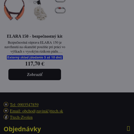
ELARA 150 - bezpečnostný kit
Bezpečnostná súprava ELARA 150 je
navrhnutá na okamžité použitie pri práci vo
výškach s vysokým rizikom pádu.
Obsahuje kompletný systém: celotelový
postroj s dvomi bodmi uchytenia, flexibilný
117,70 €
zachytávač pádu na lane a kvalitné oceľové
karabíny. Ideálne riešenie pre profesionálov
vyžadujúcich maximálnu bezpečnosť a súlad
Zobraziť
s normami EÚ.
Tel: 0903547859
Email: obchod(zavináč)ttech.sk
Ttech-Zvolen
Objednávky