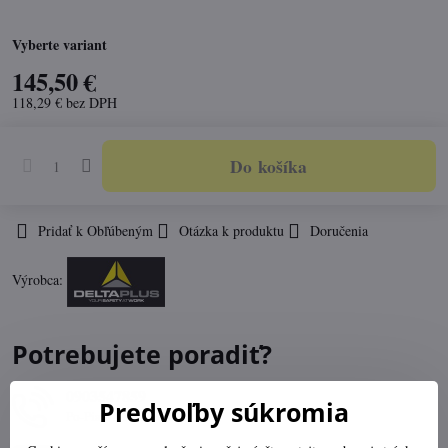
Vyberte variant
145,50 €
118,29 €
bez DPH
Do košíka
Pridať k Obľúbeným
Otázka k produktu
Doručenia
Výrobca:
Potrebujete poradiť?
0903547859
Predvoľby súkromia
Po-Pia 07:30-16:00