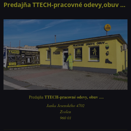
Predajňa TTECH-pracovné odevy,obuv ...
TTECH-pracovné odevy, obuv ....
Predajňa
Janka Jesenského 4702
Zvolen
960 01