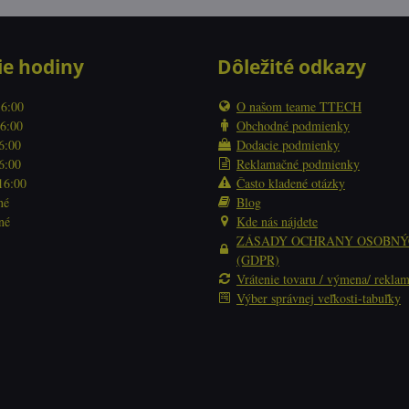
ie hodiny
Dôležité odkazy
16:00
O našom teame TTECH
16:00
Obchodné podmienky
16:00
Dodacie podmienky
16:00
Reklamačné podmienky
 16:00
Často kladené otázky
né
Blog
né
Kde nás nájdete
ZÁSADY OCHRANY OSOBNÝ
(GDPR)
Vrátenie tovaru / výmena/ reklam
Výber správnej veľkosti-tabuľky