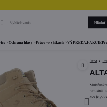
Hľadať
vice
Ochrana hlavy
Práce vo výškach
VÝPREDAJ-AKCIE
Pre
Úvod
Pr
ALT
Multifunkčn
robustnú o
kde je potr