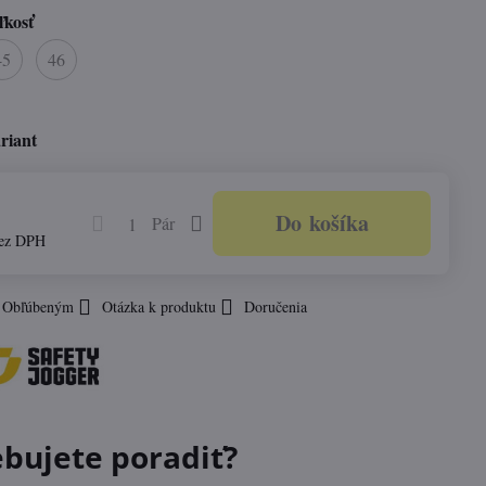
ľkosť
45
46
riant
Do košíka
Pár
ez DPH
k Obľúbeným
Otázka k produktu
Doručenia
ebujete poradiť?