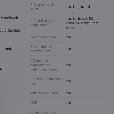
S:Bezpečnostná
áno
,
kompozitná
špička:
u v mokrých
áno
,
kevlarová
,
PS-
P:Podrážka proti
nekovová-tenký 3 mm
prepichnutiu:
klinec
je stabilitu
A: antistatická obuv:
áno
SRA: odolnosť proti
 nosení.
áno
pošmyknutiu:
FO: odolnosť
podrážky proti
áno
h.
palivovým olejom:
E: energiu pohlcujúca
áno
päta:
WR- vodeodolnosť:
áno
ESD:
áno
SC-okopová špica