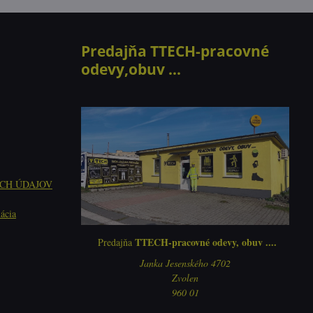
Predajňa TTECH-pracovné
odevy,obuv ...
CH ÚDAJOV
ácia
TTECH-pracovné odevy, obuv ....
Predajňa
Janka Jesenského 4702
Zvolen
960 01