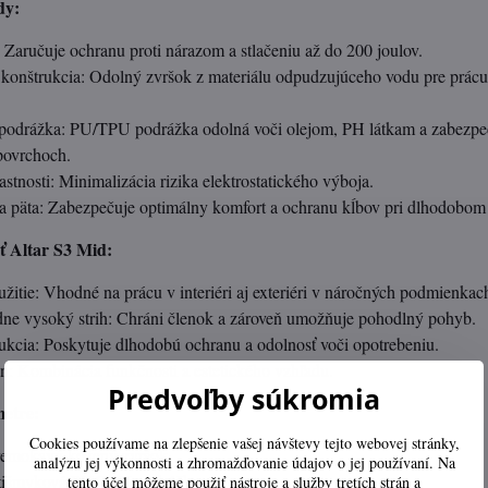
dy:
 Zaručuje ochranu proti nárazom a stlačeniu až do 200 joulov.
onštrukcia: Odolný zvršok z materiálu odpudzujúceho vodu pre prác
podrážka: PU/TPU podrážka odolná voči olejom, PH látkam a zabezpeču
povrchoch.
lastnosti: Minimalizácia rizika elektrostatického výboja.
ca päta: Zabezpečuje optimálny komfort a ochranu kĺbov pri dlhodobom
ť Altar S3 Mid:
žitie: Vhodné na prácu v interiéri aj exteriéri v náročných podmienkac
dne vysoký strih: Chráni členok a zároveň umožňuje pohodlný pohyb.
ukcia: Poskytuje dlhodobú ochranu a odolnosť voči opotrebeniu.
n: Kombinácia funkčnosti a estetického vzhľadu.
Predvoľby súkromia
etre:
Cookies používame na zlepšenie vašej návštevy tejto webovej stránky,
remokavý kožený zvršok.
analýzu jej výkonnosti a zhromažďovanie údajov o jej používaní. Na
otišmyková PU/TPU podrážka.
tento účel môžeme použiť nástroje a služby tretích strán a