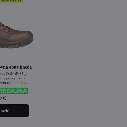
ovná obuv hnedá
buv DAKAR S3 je
 aby poskytovala
anu a pohodlie v
ých podmienkach. Je
onálov v stavebníctve,
mysle, logistike či v
0 €
renskom sektore.
raziť