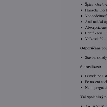
Špica: Oceľová
Planžeta: Oceľ
Vodoodolnosť:
Antistatická 
Absorpcia ener
Certifikácia:
Veľkosti: 39 –
Odporúčané použ
Stavby, sklady
Starostlivosť:
Pravidelne čis
Po nosení nec
Na impregnáci
Váš spoľahlivý p
⭐Altar S3 Mid 