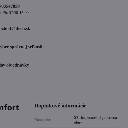
903547859
o-Pia 07:30-16:00
bchod​@ttech​.sk
ýber správnej veľkosti
tav objednávky
mfort
Doplnkové informácie
S3 Bezpečnostná pracovná
Kategória:
obuv