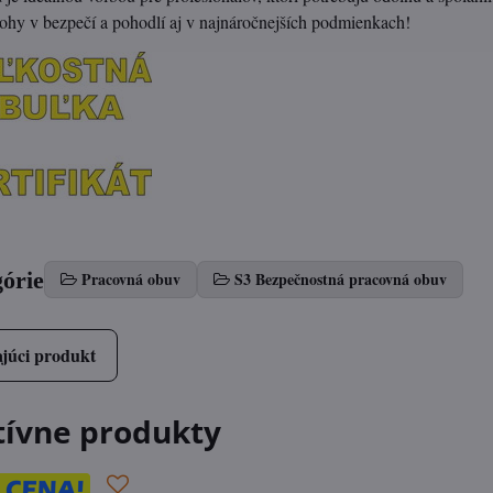
ohy v bezpečí a pohodlí aj v najnáročnejších podmienkach!
górie
Pracovná obuv
S3 Bezpečnostná pracovná obuv
júci produkt
tívne produkty