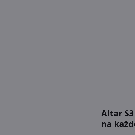
Altar S
na kaž