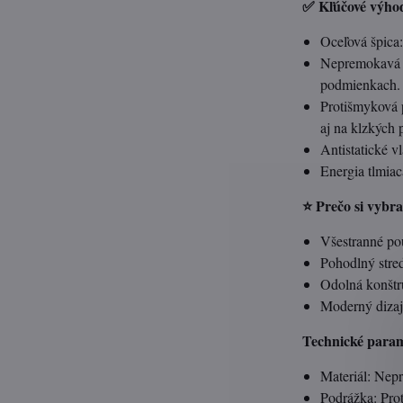
✅ Kľúčové výho
Oceľová špica:
Nepremokavá k
podmienkach.
Protišmyková 
aj na klzkých 
Antistatické v
Energia tlmia
⭐ Prečo si vybra
Všestranné pou
Pohodlný stre
Odolná konštr
Moderný dizaj
Technické param
Materiál: Nep
Podrážka: Pr