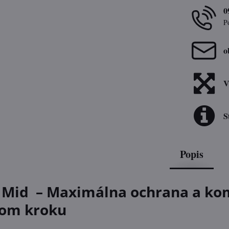
0
P
o
V
S
Popis
3 Mid – Maximálna ochrana a ko
dom kroku