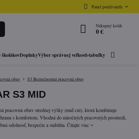
Panel používateľa
Nákupný košík
0 €
 školákov
Doplnky
Výber správnej veľkosti-tabuľky
acovná obuv
S3 Bezpečnostná pracovná obuv
AR S3 MID
á pracovná obuv strednej výšky (mid cut), ktorá kombinuje
chranu s komfortom. Vhodná do náročných pracovných prostredí,
ebná odolnosť, bezpečie a stabilita.
Čítajte viac