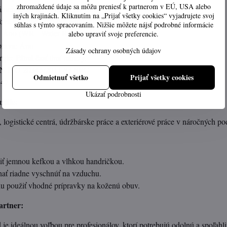
zhromaždené údaje sa môžu preniesť k partnerom v EÚ, USA alebo
 ochrana s odolnosťou do 200 joulov.
iných krajinách. Kliknutím na „Prijať všetky cookies“ vyjadrujete svoj
ová ochrana proti prepichnutiu podrážky.
súhlas s týmto spracovaním. Nižšie môžete nájsť podrobné informácie
 Áno (WR - Water Resistant)
alebo upraviť svoje preferencie.
úprava: Áno
Zásady ochrany osobných údajov
gie: Pätná časť tlmí nárazy.
 EN ISO 20345:2011 S3 SRC
Odmietnuť všetko
Prijať všetky cookies
 47
Ukázať podrobnosti
itie:
, logistické centrá, údržbárske práce a exteriérové práce v náročných 
tiť jemnou kefkou a vlhkou handričkou.
hať riadne vyschnúť na vzduchu.
u použiť vhodné prípravky na koženú obuv.
artner:
je ideálnou voľbou pre profesionálov, ktorí potrebujú odolnú a spoľahl