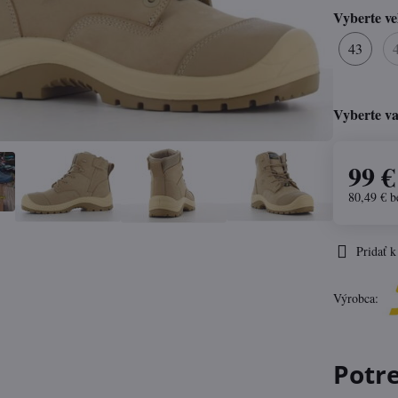
Vyberte ve
43
Vyberte va
99 €
80,49 €
b
Pridať 
Výrobca:
Potr