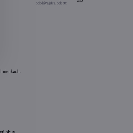
áno
odolávajúca oderu:
podmienkach.
ivú obuv.