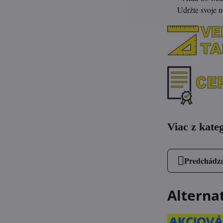
Udržte svoje n
Viac z kate
Predchádza
Alterna