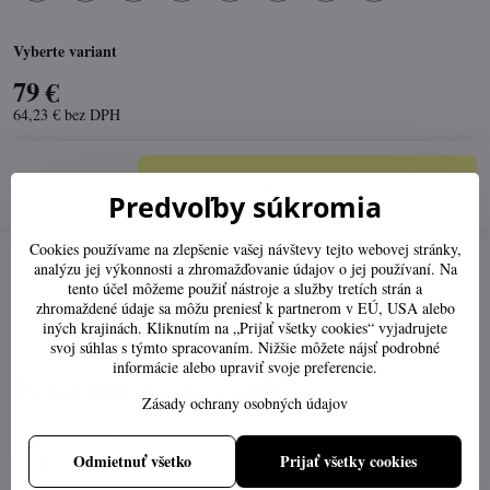
Vyberte variant
79 €
64,23 €
bez DPH
Do košíka
Pár
Predvoľby súkromia
Cookies používame na zlepšenie vašej návštevy tejto webovej stránky,
Pridať k Obľúbeným
Otázka k produktu
Doručenia
analýzu jej výkonnosti a zhromažďovanie údajov o jej používaní. Na
tento účel môžeme použiť nástroje a služby tretích strán a
zhromaždené údaje sa môžu preniesť k partnerom v EÚ, USA alebo
Výrobca:
iných krajinách. Kliknutím na „Prijať všetky cookies“ vyjadrujete
svoj súhlas s týmto spracovaním. Nižšie môžete nájsť podrobné
informácie alebo upraviť svoje preferencie.
Potrebujete poradiť?
Zásady ochrany osobných údajov
0903547859
Po-Pia 07:30-16:00
Odmietnuť všetko
Prijať všetky cookies