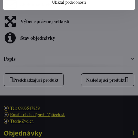
Ukázať podrobnosti
obchod​@ttech​.sk
Výber správnej veľkosti
Stav objednávky
Popis
Predchádzajúci produkt
Nasledujúci produkt
Tel: 0903547859
Email: obchod(zavináč)ttech.sk
Ttech-Zvolen
Objednávky