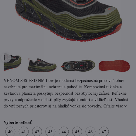
VENOM S3S ESD NM Low je moderná bezpečnostná pracovná obuv
navrhnutá pre maximálnu ochranu a pohodlie. Kompozitná tužinka a
kevlarová planžeta poskytujú bezpečnosť bez zbytočnej záťaže. Reflexné
prvky a odpruženie v oblasti päty zvyšujú komfort a viditeľnosť. Vhodná
do vnútorných priestorov aj na hladké vonkajšie povrchy.
Čítajte viac
Vyberte veľkosť
40
41
42
43
44
45
46
47