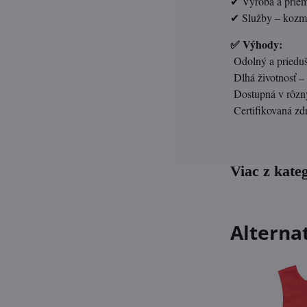
✔ Výroba a priemy
✔ Služby – kozme
✅ Výhody:
Odolný a prieduš
Dlhá životnosť – 
Dostupná v rôzny
Certifikovaná 
Viac z kate
Alterna