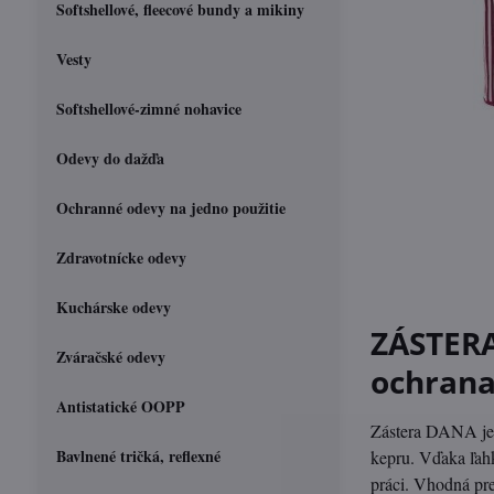
Softshellové, fleecové bundy a mikiny
Vesty
Softshellové-zimné nohavice
Odevy do dažďa
Ochranné odevy na jedno použitie
Zdravotnícke odevy
Kuchárske odevy
ZÁSTERA
Zváračské odevy
ochrana
Antistatické OOPP
Zástera DANA je 
Bavlnené tričká, reflexné
kepru. Vďaka ľah
práci. Vhodná pre