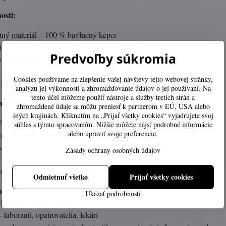
osti:
tný materiál – 100 % bavlnený keper
180 g/m²) – pohodlná na nosenie po celý deň
Predvoľby súkromia
 s náprsenkou – poskytuje optimálnu ochranu odevu
100 cm – ideálne krytie pre väčšinu postáv
Cookies používame na zlepšenie vašej návštevy tejto webovej stránky,
ANDARD 100 – certifikovaná zdravotne nezávadná tkanina
analýzu jej výkonnosti a zhromažďovanie údajov o jej používaní. Na
tento účel môžeme použiť nástroje a služby tretích strán a
nštrukcia:
zhromaždené údaje sa môžu preniesť k partnerom v EÚ, USA alebo
iných krajinách. Kliknutím na „Prijať všetky cookies“ vyjadrujete svoj
 % bavlnený keper (priedušný, pohodlný, pevný)
súhlas s týmto spracovaním. Nižšie môžete nájsť podrobné informácie
alebo upraviť svoje preferencie.
/m² – ideálna kombinácia odolnosti a komfortu
y strih s náprsenkou
Zásady ochrany osobných údajov
× 100 cm
-biela (možnosť výberu iných farebných variantov)
Odmietnuť všetko
Prijať všetky cookies
oužitie:
Ukázať podrobnosti
uchári, čašníci, baristi
laboranti, opatrovatelia, lekári