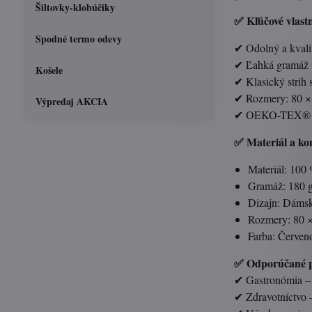
Šiltovky-klobúčiky
✅ Kľúčové vlastn
Spodné termo odevy
✔ Odolný a kvali
✔ Ľahká gramáž (
Košele
✔ Klasický strih
✔ Rozmery: 80 × 
Výpredaj AKCIA
✔ OEKO-TEX® ST
✅ Materiál a ko
Materiál: 100
Gramáž: 180 g
Dizajn: Dámsk
Rozmery: 80 
Farba: Červeno
✅ Odporúčané p
✔ Gastronómia – k
✔ Zdravotníctvo – 