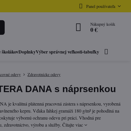
Panel používateľa
Nákupný košík
0 €
 školákov
Doplnky
Výber správnej veľkosti-tabuľky
acovné odevy
Zdravotnícke odevy
TERA DANA s náprsenkou
NA je kvalitná plátenná pracovná zástera s náprsenkou, vyrobená
avlneného kepru. Vďaka ľahkej gramáži 180 g/m² je pohodlná na
poskytuje výbornú ochranu odevu pri práci. Vhodná pre
, zdravotníctvo, výrobu a služby.
Čítajte viac