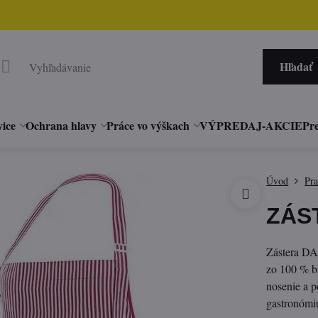
Hľadať
vice
Ochrana hlavy
Práce vo výškach
VÝPREDAJ-AKCIE
Pre
Úvod
Pr
ZÁS
Zástera DA
zo 100 % b
nosenie a 
gastronómiu