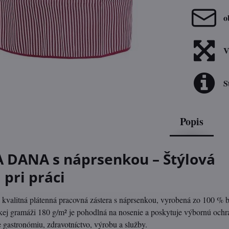
o
V
S
Popis
 DANA s náprsenkou – Štýlová
 pri práci
kvalitná plátenná pracovná zástera s náprsenkou, vyrobená zo 100 % 
kej gramáži 180 g/m² je pohodlná na nosenie a poskytuje výbornú ochr
 gastronómiu, zdravotníctvo, výrobu a služby.