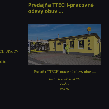
Predajňa TTECH-pracovné
odevy,obuv ...
CH ÚDAJOV
ácia
TTECH-pracovné odevy, obuv ....
Predajňa
Janka Jesenského 4702
Zvolen
960 01