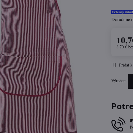
Doručíme 
10,7
8,70 €
be
Pridať 
Výrobca:
Potr
0
P