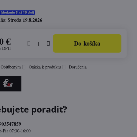
Streda
19.8.2026
dňa:
0 €
Do košíka
z DPH
k Obľúbeným
Otázka k produktu
Doručenia
ebujete poradiť?
903547859
o-Pia 07:30-16:00