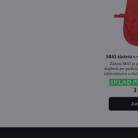
S843 zástera s
Zástera S843 je 
doplnok pre profesi
zdravotníctve a slu
tkanina zabezpeču
zatiaľ čo nastavite
cvočky poskytuje p
1
nosenie. Široká šká
umožňuje jednod
firemným
Zob