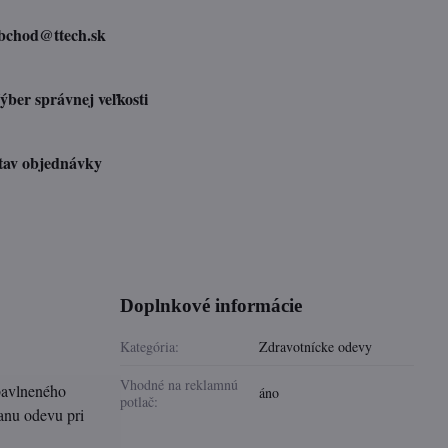
bchod​@ttech​.sk
ýber správnej veľkosti
tav objednávky
Doplnkové informácie
Kategória:
Zdravotnícke odevy
Vhodné na reklamnú
bavlneného
áno
potlač:
anu odevu pri