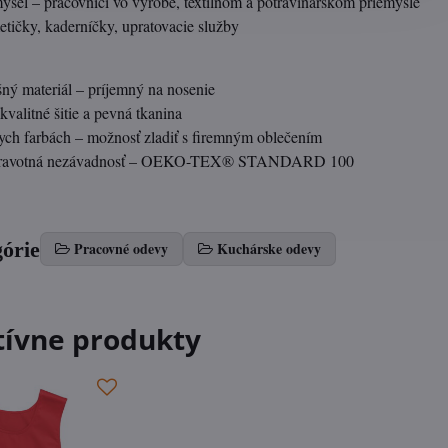
sel – pracovníci vo výrobe, textilnom a potravinárskom priemysle
tičky, kaderníčky, upratovacie služby
ný materiál – príjemný na nosenie
kvalitné šitie a pevná tkanina
ch farbách – možnosť zladiť s firemným oblečením
zdravotná nezávadnosť – OEKO-TEX® STANDARD 100
górie
Pracovné odevy
Kuchárske odevy
tívne produkty