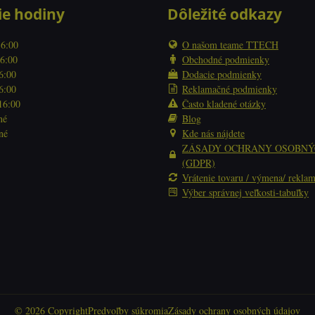
ie hodiny
Dôležité odkazy
16:00
O našom teame TTECH
16:00
Obchodné podmienky
16:00
Dodacie podmienky
16:00
Reklamačné podmienky
 16:00
Často kladené otázky
né
Blog
né
Kde nás nájdete
ZÁSADY OCHRANY OSOBNÝ
(GDPR)
Vrátenie tovaru / výmena/ reklam
Výber správnej veľkosti-tabuľky
©
2026
Copyright
Predvoľby súkromia
Zásady ochrany osobných údajov