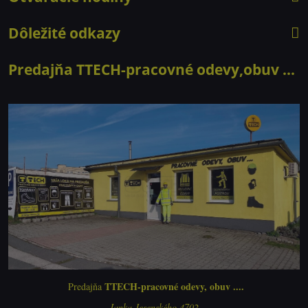
Dôležité odkazy
Predajňa TTECH-pracovné odevy,obuv ...
TTECH-pracovné odevy, obuv ....
Predajňa
Janka Jesenského 4702