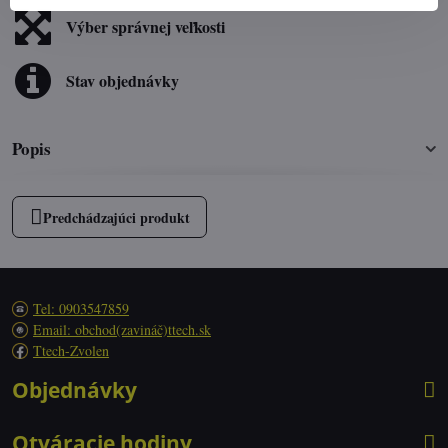
Výber správnej veľkosti
Stav objednávky
Popis
Predchádzajúci produkt
Tel: 0903547859
Email: obchod(zavináč)ttech.sk
Ttech-Zvolen
Objednávky
Otváracie hodiny