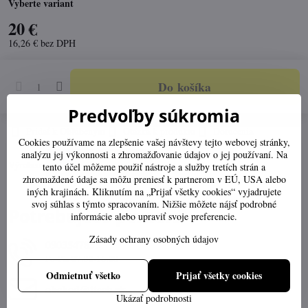
Vyberte variant
20 €
16,26 €
bez DPH
Do košíka
Predvoľby súkromia
Pridať k Obľúbeným
Otázka k produktu
Doručenia
Cookies používame na zlepšenie vašej návštevy tejto webovej stránky,
analýzu jej výkonnosti a zhromažďovanie údajov o jej používaní. Na
Výrobca:
tento účel môžeme použiť nástroje a služby tretích strán a
zhromaždené údaje sa môžu preniesť k partnerom v EÚ, USA alebo
iných krajinách. Kliknutím na „Prijať všetky cookies“ vyjadrujete
svoj súhlas s týmto spracovaním. Nižšie môžete nájsť podrobné
Potrebujete poradiť?
informácie alebo upraviť svoje preferencie.
Zásady ochrany osobných údajov
0903547859
Po-Pia 07:30-16:00
Odmietnuť všetko
Prijať všetky cookies
obchod​@ttech​.sk
Ukázať podrobnosti