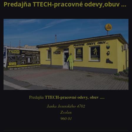
Predajňa TTECH-pracovné odevy,obuv ...
TTECH-pracovné odevy, obuv ....
Predajňa
Janka Jesenského 4702
Zvolen
960 01