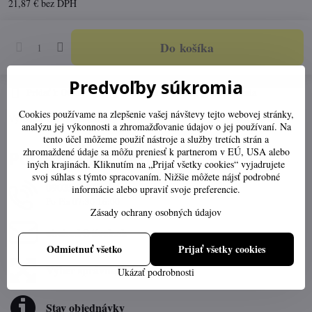
21,87 €
bez DPH
Do košíka
Predvoľby súkromia
Pridať k Obľúbeným
Otázka k produktu
Doručenia
Cookies používame na zlepšenie vašej návštevy tejto webovej stránky,
Výrobca:
Leber&Hollman
analýzu jej výkonnosti a zhromažďovanie údajov o jej používaní. Na
tento účel môžeme použiť nástroje a služby tretích strán a
zhromaždené údaje sa môžu preniesť k partnerom v EÚ, USA alebo
Potrebujete poradiť?
iných krajinách. Kliknutím na „Prijať všetky cookies“ vyjadrujete
svoj súhlas s týmto spracovaním. Nižšie môžete nájsť podrobné
0903547859
informácie alebo upraviť svoje preferencie.
Po-Pia 07:30-16:00
Zásady ochrany osobných údajov
obchod​@ttech​.sk
Odmietnuť všetko
Prijať všetky cookies
Výber správnej veľkosti
Ukázať podrobnosti
Stav objednávky