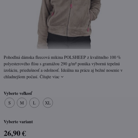
Pohodlná dámska fleecová mikina POLSHEEP z kvalitného 100 %
polyesterového flísu s gramážou 290 g/m² ponúka výbornú tepelnú
izoláciu, priedušnosť a odolnosť. Ideálna na prácu aj bežné nosenie v
chladnejšom počasí.
Čítajte viac
Vyberte veľkosť
S
M
L
XL
Vyberte variant
26,90 €