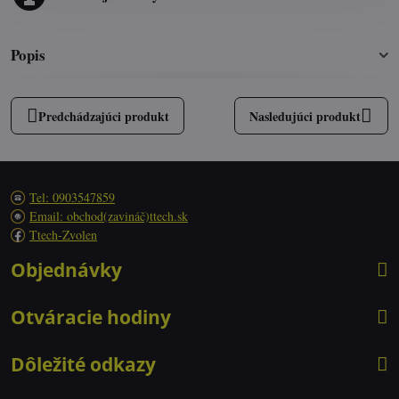
Popis
Predchádzajúci produkt
Nasledujúci produkt
Tel: 0903547859
Email: obchod(zavináč)ttech.sk
Ttech-Zvolen
Objednávky
Otváracie hodiny
Dôležité odkazy