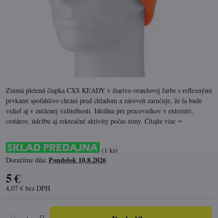
Zimná pletená čiapka CXS KEADY v žiarivo oranžovej farbe s reflexnými
prvkami spoľahlivo chráni pred chladom a zároveň zaručuje, že ťa bude
vidieť aj v zníženej viditeľnosti. Ideálna pre pracovníkov v exteriéri,
cestárov, údržbu aj rekreačné aktivity počas zimy.
Čítajte viac
(
1
ks)
Pondelok
10.8.2026
Doručíme dňa:
5 €
4,07 €
bez DPH