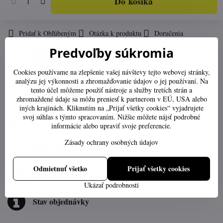
Do košíka
Pridať k Obľúbeným
Otázka k produktu
Doručenia
Predvoľby súkromia
Výrobca:
Cookies používame na zlepšenie vašej návštevy tejto webovej stránky,
analýzu jej výkonnosti a zhromažďovanie údajov o jej používaní. Na
tento účel môžeme použiť nástroje a služby tretích strán a
Potrebujete poradiť?
zhromaždené údaje sa môžu preniesť k partnerom v EÚ, USA alebo
iných krajinách. Kliknutím na „Prijať všetky cookies“ vyjadrujete
0903547859
svoj súhlas s týmto spracovaním. Nižšie môžete nájsť podrobné
Po-Pia 07:30-16:00
informácie alebo upraviť svoje preferencie.
Zásady ochrany osobných údajov
obchod​@ttech​.sk
Odmietnuť všetko
Prijať všetky cookies
Výber správnej veľkosti
Ukázať podrobnosti
Stav objednávky