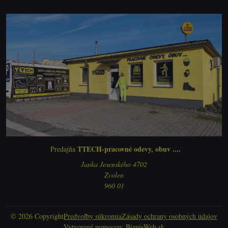
TTECH-pracovné odevy, obuv ....
Predajňa
Janka Jesenského 4702
Zvolen
960 01
©
2026
Copyright
Predvoľby súkromia
Zásady ochrany osobných údajov
Vytvorené pomocou:
BiznisWeb.sk