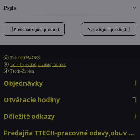
Popis
Predchádzajúci produkt
Nasledujúci produkt
Tel: 0903547859
Email: obchod(zavináč)ttech.sk
Ttech-Zvolen
Objednávky
Otváracie hodiny
Dôležité odkazy
Predajňa TTECH-pracovné odevy,obuv ...