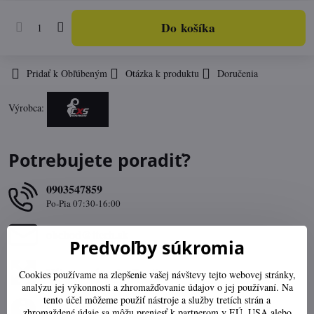
Do košíka
Pridať k Obľúbeným
Otázka k produktu
Doručenia
Výrobca:
Potrebujete poradiť?
0903547859
Po-Pia 07:30-16:00
obchod​@ttech​.sk
Predvoľby súkromia
Výber správnej veľkosti
Cookies používame na zlepšenie vašej návštevy tejto webovej stránky,
analýzu jej výkonnosti a zhromažďovanie údajov o jej používaní. Na
tento účel môžeme použiť nástroje a služby tretích strán a
Stav objednávky
zhromaždené údaje sa môžu preniesť k partnerom v EÚ, USA alebo