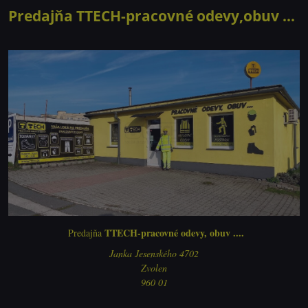
Predajňa TTECH-pracovné odevy,obuv ...
TTECH-pracovné odevy, obuv ....
Predajňa
Janka Jesenského 4702
Zvolen
960 01