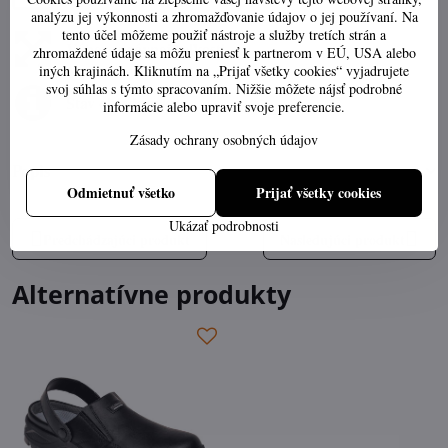
analýzu jej výkonnosti a zhromažďovanie údajov o jej používaní. Na
tento účel môžeme použiť nástroje a služby tretích strán a
Výber správnej veľkosti
zhromaždené údaje sa môžu preniesť k partnerom v EÚ, USA alebo
iných krajinách. Kliknutím na „Prijať všetky cookies“ vyjadrujete
svoj súhlas s týmto spracovaním. Nižšie môžete nájsť podrobné
Stav objednávky
informácie alebo upraviť svoje preferencie.
Zásady ochrany osobných údajov
Popis
Odmietnuť všetko
Prijať všetky cookies
Ukázať podrobnosti
Predchádzajúci produkt
Nasledujúci produkt
Alternatívne produkty