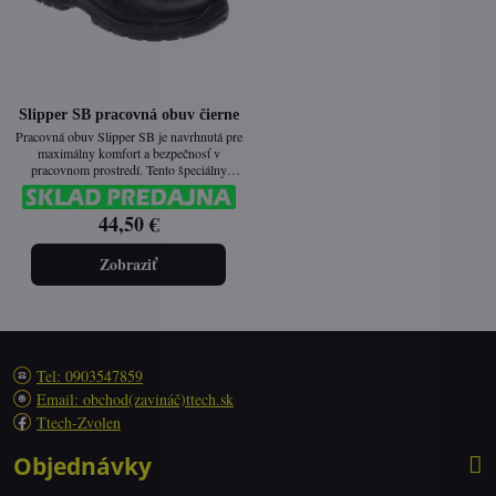
Slipper SB pracovná obuv čierne
Pracovná obuv Slipper SB je navrhnutá pre
maximálny komfort a bezpečnosť v
pracovnom prostredí. Tento špeciálny
nazúvací model s odopínateľným pätným
pásikom poskytuje flexibilitu a bezpečnosť
44,50 €
vďaka integrovanej oceľovej špici. Ideálna
voľba pre prevádzky, ktoré vyžadujú svetlú,
ľahko udržiavateľnú a hygienickú obuv.
Zobraziť
Tel: 0903547859
Email: obchod(zavináč)ttech.sk
Ttech-Zvolen
Objednávky