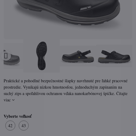
Praktické a pohodlné bezpečnostné šlapky navrhnuté pre ľahké pracovné
prostredie. Vynikajú nízkou hmotnosťou, jednoduchým zapínaním na
suchý zips a spoľahlivou ochranou vďaka nanokarbónovej špičke.
Čítajte
viac
Vyberte veľkosť
42
43