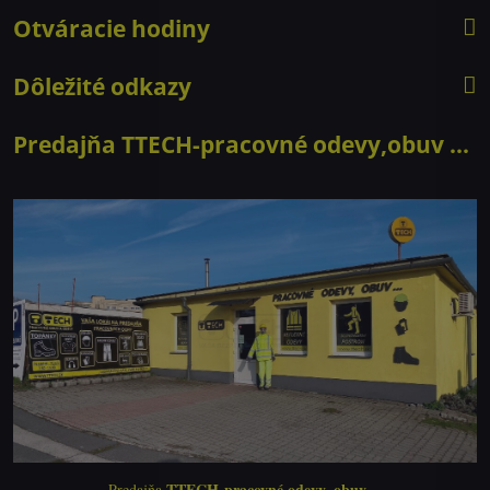
Otváracie hodiny
Dôležité odkazy
Predajňa TTECH-pracovné odevy,obuv ...
TTECH-pracovné odevy, obuv ....
Predajňa