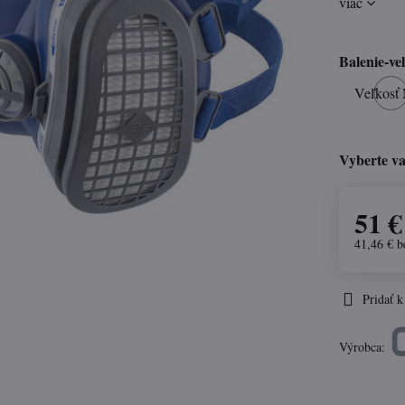
viac
Balenie-ve
Veľkosť
Vyberte va
51 €
41,46 €
b
Pridať 
Výrobca: