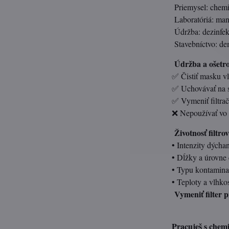
Priemysel: chemic
Laboratóriá: man
Údržba: dezinfekč
Stavebníctvo: dem
Údržba a ošetro
✅ Čistiť masku v
✅ Uchovávať na 
✅ Vymeniť filtrač
❌ Nepoužívať vo 
Životnosť filtrov
• Intenzity dýcha
• Dĺžky a úrovne 
• Typu kontamina
• Teploty a vlhkos
Vymeniť filter 
Pracuješ s chemi