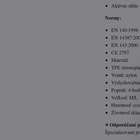
Aktívne uhlie 
Normy:
EN 140:1998 
EN 14387:2004
EN 143:2000 +
CE 2797
Materiál:
TPE (termopla
Ventil: nylon
Výdychová/ná
Popruh: 4-bodo
Veľkosť: M/L
Hmotnosť: cca
Životnosť skla
⭐ Odporúčané po
Špecializované pr