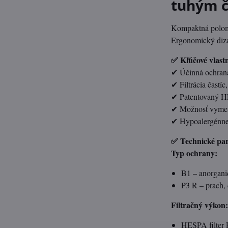
tuhým č
Kompaktná polom
Ergonomický dizaj
✅ Kľúčové vlastn
✔ Účinná ochrana
✔ Filtrácia častí
✔ Patentovaný HE
✔ Možnosť vymeni
✔ Hypoalergénne, 
✅ Technické pa
Typ ochrany:
B1 – anorgani
P3 R – prach,
Filtračný výkon
HESPA filter 