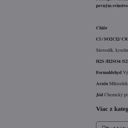
pevným svinstvo
Chlór
Cl / SO2Cl2/ Cl
Sírovodík, kyselin
H2S /H2SO4 /S2
Formaldehyd
Výr
Arzén
Mikroelek
Jód
Chemický pr
Viac z kate