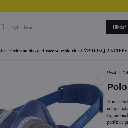
Hľadať
vice
Ochrana hlavy
Práce vo výškach
VÝPREDAJ-AKCIE
Pre
Úvod
Och
Polo
Kompaktná
anorganick
Ergonomický
perfektné p