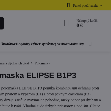
Panel používateľa
Nákupný košík
0 €
 školákov
Doplnky
Výber správnej veľkosti-tabuľky
rana dýchacích ciest
Polomasky
maska ELIPSE B1P3
 polomaska ELIPSE B1P3 ponúka kombinovanú ochranu proti
ým plynom a výparom (B1) a proti pevným časticiam (P3).
 dizajn zaisťuje maximálne pohodlie, nízky odpor pri dýchaní a
riľnutie k tvári. Vhodná aj do úzkych priestorov a pod štít.
Čítajte