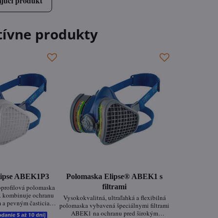
júci produkt
tívne produkty
lipse ABEK1P3
Polomaska Elipse® ABEK1 s
filtrami
oprofilová polomaska
 kombinuje ochranu
Vysokokvalitná, ultraľahká a flexibilná
m a pevným časticiam.
polomaska vybavená špeciálnymi filtrami
ľbou pre náročné
ABEK1 na ochranu pred širokým