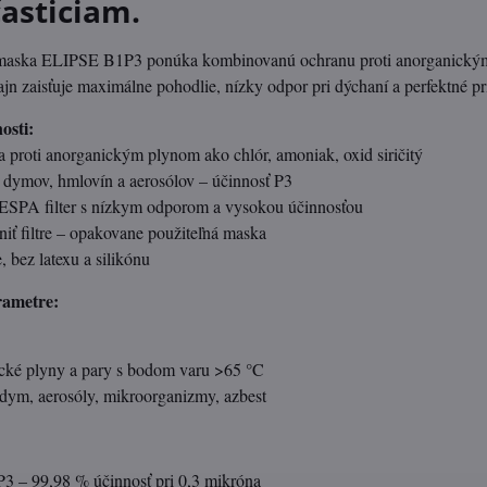
asticiam.
aska ELIPSE B1P3 ponúka kombinovanú ochranu proti anorganickým p
n zaisťuje maximálne pohodlie, nízky odpor pri dýchaní a perfektné priľ
osti:
 proti anorganickým plynom ako chlór, amoniak, oxid siričitý
c, dymov, hmlovín a aerosólov – účinnosť P3
SPA filter s nízkym odporom a vysokou účinnosťou
ť filtre – opakovane použiteľná maska
bez latexu a silikónu
rametre:
cké plyny a pary s bodom varu >65 °C
 dym, aerosóly, mikroorganizmy, azbest
:
P3 – 99,98 % účinnosť pri 0,3 mikróna