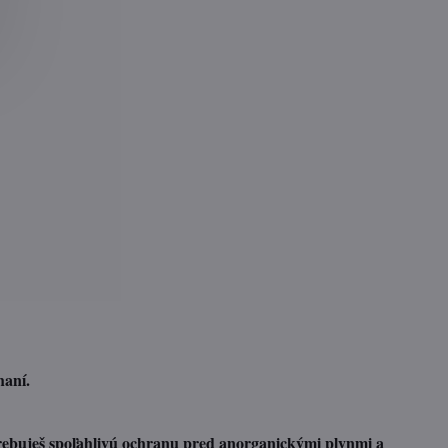
haní.
trebuješ spoľahlivú ochranu pred anorganickými plynmi a