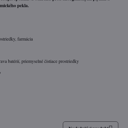
mického pekla.
ostriedky, farmácia
va batérií, priemyselné čistiace prostriedky
o