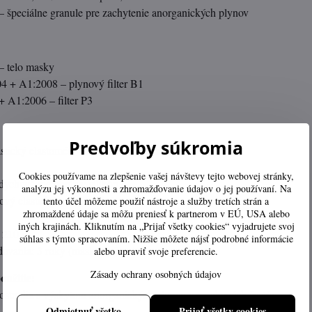
– špeciálne granule pre zachytenie anorganických plynov
– telo masky
 + A1:2008 – plynový filter B1
 A1:2006 – filter P3
Predvoľby súkromia
stický elastomér) – mäkký, bez zápachu
Cookies používame na zlepšenie vašej návštevy tejto webovej stránky,
dychová membrána: silikón
analýzu jej výkonnosti a zhromažďovanie údajov o jej používaní. Na
vý elastický, nastaviteľný
tento účel môžeme použiť nástroje a služby tretích strán a
zhromaždené údaje sa môžu preniesť k partnerom v EÚ, USA alebo
iných krajinách. Kliknutím na „Prijať všetky cookies“ vyjadrujete svoj
 210 g
súhlas s týmto spracovaním. Nižšie môžete nájsť podrobné informácie
dovania: 3 roky (maska aj filtre)
alebo upraviť svoje preferencie.
Zásady ochrany osobných údajov
užitie:
ostredia s výskytom anorganických plynov a prachových častíc
Odmietnuť všetko
Prijať všetky cookies