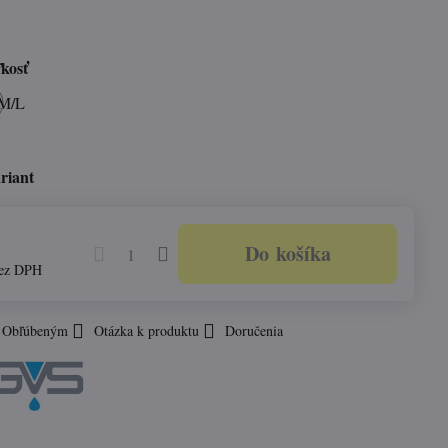
ľkosť
 M/L
riant
Do košíka
ez DPH
k Obľúbeným
Otázka k produktu
Doručenia