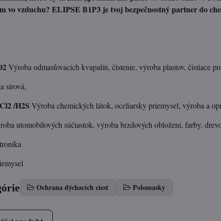
m vo vzduchu? ELIPSE B1P3 je tvoj bezpečnostný partner do che
O2
Výroba odmasťovacích kvapalín, čistenie, výroba plastov, čistiace pr
a sírová,
Cl2 /H2S
Výroba chemických látok, oceliarsky priemysel, výroba a opra
oba utomobilových súčiastok, výroba brzdových obložení, farby, drev
tronika
iemysel
górie
Ochrana dýchacích ciest
Polomasky