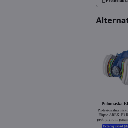
Predchádza
Alterna
Polomaska E
Profesionálna nízk
Elipse ABEK1P3 R
proti plynom, para
Je ideálnou vo