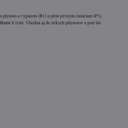
lynom a výparom (B1) a proti pevným časticiam (P3).
nutie k tvári. Vhodná aj do úzkych priestorov a pod štít.