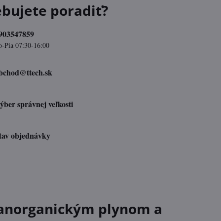
ebujete poradiť?
903547859
o-Pia 07:30-16:00
bchod​@ttech​.sk
ýber správnej veľkosti
tav objednávky
 anorganickým plynom a