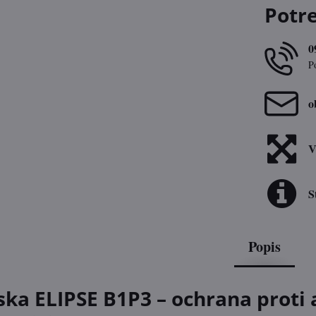
Potr
0
P
o
V
S
Popis
ka ELIPSE B1P3 – ochrana proti