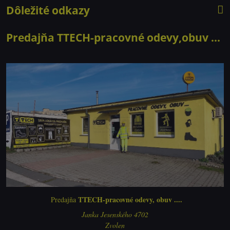
Dôležité odkazy
Predajňa TTECH-pracovné odevy,obuv ...
TTECH-pracovné odevy, obuv ....
Predajňa
Janka Jesenského 4702
Zvolen