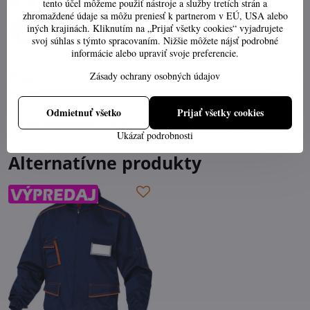
tento účel môžeme použiť nástroje a služby tretích strán a
zhromaždené údaje sa môžu preniesť k partnerom v EÚ, USA alebo
iných krajinách. Kliknutím na „Prijať všetky cookies“ vyjadrujete
Stav objednávky
svoj súhlas s týmto spracovaním. Nižšie môžete nájsť podrobné
informácie alebo upraviť svoje preferencie.
Popis
Zásady ochrany osobných údajov
Odmietnuť všetko
Prijať všetky cookies
Predchádzajúci produkt
Nasledujúci produkt
Ukázať podrobnosti
Alternatívne produkty