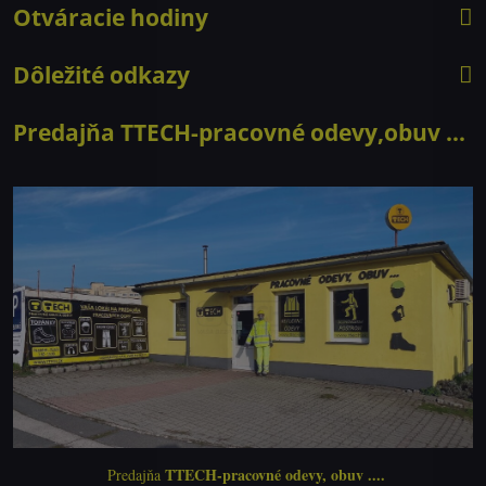
Otváracie hodiny
Dôležité odkazy
Predajňa TTECH-pracovné odevy,obuv ...
TTECH-pracovné odevy, obuv ....
Predajňa