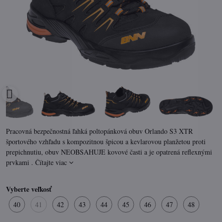
Pracovná bezpečnostná ľahká poltopánková obuv Orlando S3 XTR
športového vzhľadu s kompozitnou špicou a kevlarovou planžetou proti
prepichnutiu, obuv NEOBSAHUJE kovové časti a je opatrená reflexnými
prvkami .
Čítajte viac
Vyberte veľkosť
40
41
42
43
44
45
46
47
48