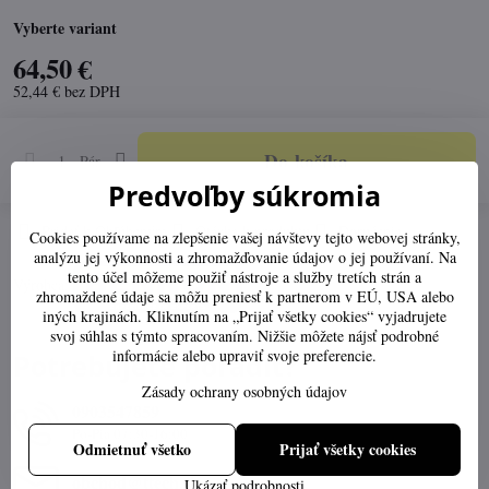
Vyberte variant
64,50 €
52,44 €
bez DPH
Do košíka
Pár
Predvoľby súkromia
Pridať k Obľúbeným
Otázka k produktu
Doručenia
Cookies používame na zlepšenie vašej návštevy tejto webovej stránky,
analýzu jej výkonnosti a zhromažďovanie údajov o jej používaní. Na
tento účel môžeme použiť nástroje a služby tretích strán a
Výrobca:
zhromaždené údaje sa môžu preniesť k partnerom v EÚ, USA alebo
iných krajinách. Kliknutím na „Prijať všetky cookies“ vyjadrujete
svoj súhlas s týmto spracovaním. Nižšie môžete nájsť podrobné
informácie alebo upraviť svoje preferencie.
Potrebujete poradiť?
Zásady ochrany osobných údajov
0903547859
Po-Pia 07:30-16:00
Odmietnuť všetko
Prijať všetky cookies
obchod​@ttech​.sk
Ukázať podrobnosti