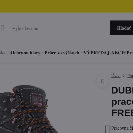
Hľadať
vice
Ochrana hlavy
Práce vo výškach
VÝPREDAJ-AKCIE
Pre
Úvod
Pr
DUBL
prac
FRE
Pracovná č