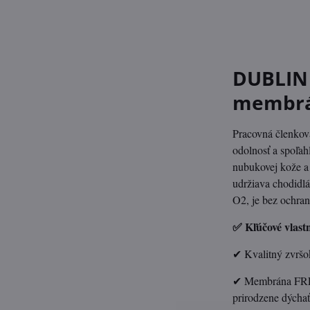
DUBLIN 
membrá
Pracovná členkov
odolnosť a spoľah
nubukovej kože 
udržiava chodidl
O2, je bez ochran
✅ Kľúčové vlastn
✔ Kvalitný zvršok
✔ Membrána FREE
prirodzene dýchať