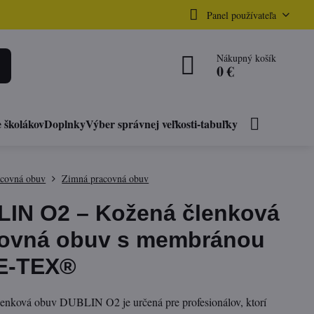
Panel používateľa
Nákupný košík
0 €
 školákov
Doplnky
Výber správnej veľkosti-tabuľky
acovná obuv
Zimná pracovná obuv
IN O2 – Kožená členková
ovná obuv s membránou
E-TEX®
lenková obuv DUBLIN O2 je určená pre profesionálov, ktorí