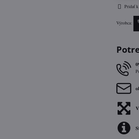
Pridať 
Výrobca:
Potr
0
P
o
V
S