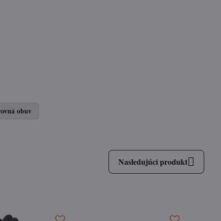
covná obuv
Nasledujúci produkt