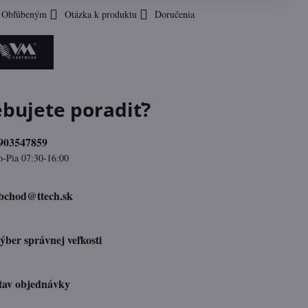
k Obľúbeným
Otázka k produktu
Doručenia
ebujete poradiť?
903547859
o-Pia 07:30-16:00
bchod​@ttech​.sk
ýber správnej veľkosti
tav objednávky