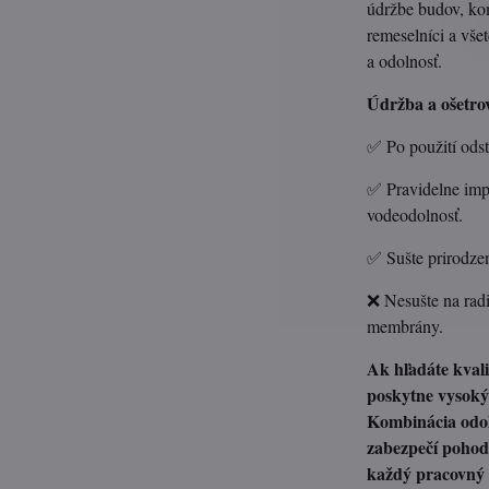
údržbe budov, kom
remeselníci a vše
a odolnosť.
Údržba a ošetro
✅ Po použití ods
✅ Pravidelne imp
vodeodolnosť.
✅ Sušte prirodzen
❌ Nesušte na radi
membrány.
Ak hľadáte kval
poskytne vysoký
Kombinácia odo
zabezpečí pohodl
každý pracovný 