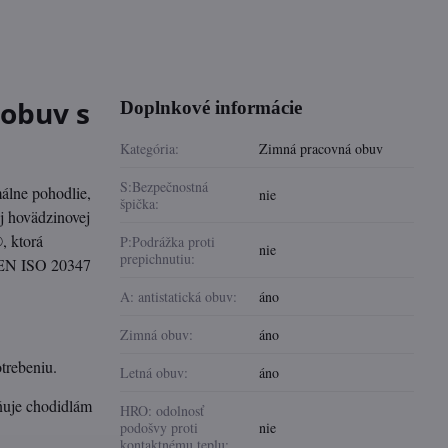
obuv s
Doplnkové informácie
Kategória:
Zimná pracovná obuv
S:Bezpečnostná
álne pohodlie,
nie
špička:
ej hovädzinovej
, ktorá
P:Podrážka proti
nie
prepichnutiu:
u EN ISO 20347
A: antistatická obuv:
áno
Zimná obuv:
áno
trebeniu.
Letná obuv:
áno
uje chodidlám
HRO: odolnosť
podošvy proti
nie
kontaktnému teplu: