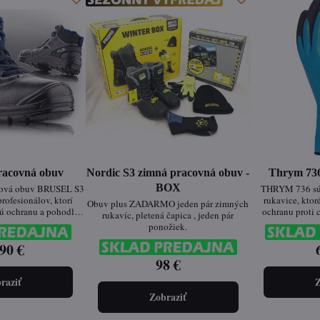
pracovná obuv
Nordic S3 zimná pracovná obuv -
Thrym 736
BOX
ková obuv BRUSEL S3
THRYM 736 sú 
profesionálov, ktorí
rukavice, ktor
Obuv plus ZADARMO jeden pár zimných
ú ochranu a pohodlie
ochranu proti
rukavíc, pletená čapica , jeden pár
acovného dňa. Táto
rizikám. Ich zat
ponožiek.
v spĺňa najvyššie
zabezpečuje tepe
osti a je vhodná pre
90 €
zatiaľ čo latexo
selné odvetvia.
vynikajúcu priľ
98 €
vlhk
raziť
Z
Zobraziť