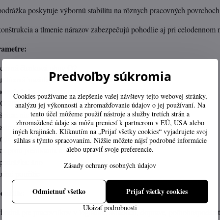
odrážka poskytuje výbornú stabilitu na rôznych pracovných povrchoch
nštrukcia a tlmenie nárazov zabezpečujú pohodlie aj pri celodennom 
rametre:
acovná členková obuv O2
Predvoľby súkromia
ku: lícová hovädzinová koža NUBUK
rmoizolačná a paropriepustná membrána FREE-TEX®
Cookies používame na zlepšenie vašej návštevy tejto webovej stránky,
SO 20347 O2
analýzu jej výkonnosti a zhromažďovanie údajov o jej používaní. Na
tento účel môžeme použiť nástroje a služby tretích strán a
špica: nie
zhromaždené údaje sa môžu preniesť k partnerom v EÚ, USA alebo
astnosti: áno
iných krajinách. Kliknutím na „Prijať všetky cookies“ vyjadrujete svoj
gie v oblasti päty: áno
súhlas s týmto spracovaním. Nižšie môžete nájsť podrobné informácie
alebo upraviť svoje preferencie.
u proti prenikaniu a absorpcii vody: áno
podrážka: áno
Zásady ochrany osobných údajov
očné použitie
Odmietnuť všetko
Prijať všetky cookies
užitie:
Ukázať podrobnosti
dná pre pracovníkov v logistike, skladoch, doprave, poľnohospodárstv