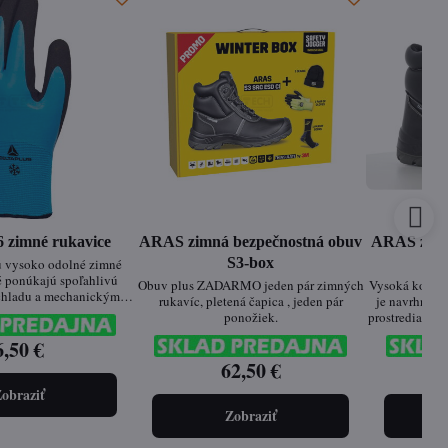
 zimné rukavice
ARAS zimná bezpečnostná obuv
ARAS zimn
S3-box
vysoko odolné zimné
é ponúkajú spoľahlivú
Obuv plus ZADARMO jeden pár zimných
Vysoká kožen
 chladu a mechanickým
rukavíc, pletená čapica , jeden pár
je navrhnutá
eplená akrylová podšívka
ponožiek.
prostredia a 
lný komfort až do -30°C,
zatepleniu 3
vé povrstvenie poskytuje
6,50 €
teple aj pri
navosť a ochranu proti
62,50 €
kompozitná 
osti a oderu
prepichová
obraziť
poskytujú 
zbytočnéh
Zobraziť