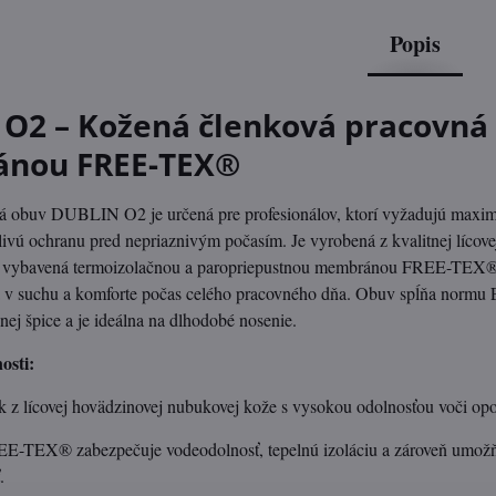
Popis
O2 – Kožená členková pracovná 
nou FREE-TEX®
á obuv DUBLIN O2 je určená pre profesionálov, ktorí vyžadujú maxim
livú ochranu pred nepriaznivým počasím. Je vyrobená z kvalitnej lícov
a vybavená termoizolačnou a paropriepustnou membránou FREE-TEX®
á v suchu a komforte počas celého pracovného dňa. Obuv spĺňa norm
nej špice a je ideálna na dlhodobé nosenie.
osti:
 z lícovej hovädzinovej nubukovej kože s vysokou odolnosťou voči opo
-TEX® zabezpečuje vodeodolnosť, tepelnú izoláciu a zároveň umožň
.