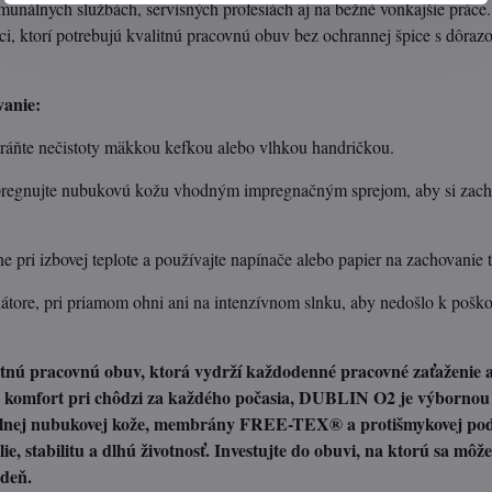
unálnych službách, servisných profesiách aj na bežné vonkajšie práce.
tci, ktorí potrebujú kvalitnú pracovnú obuv bez ochrannej špice s dôra
vanie:
tráňte nečistoty mäkkou kefkou alebo vlhkou handričkou.
regnujte nubukovú kožu vhodným impregnačným sprejom, aby si zach
e pri izbovej teplote a používajte napínače alebo papier na zachovanie 
átore, pri priamom ohni ani na intenzívnom slnku, aby nedošlo k pošk
itnú pracovnú obuv, ktorá vydrží každodenné pracovné zaťaženie 
 komfort pri chôdzi za každého počasia, DUBLIN O2 je výbornou
lnej nubukovej kože, membrány FREE-TEX® a protišmykovej po
ie, stabilitu a dlhú životnosť. Investujte do obuvi, na ktorú sa môž
deň.