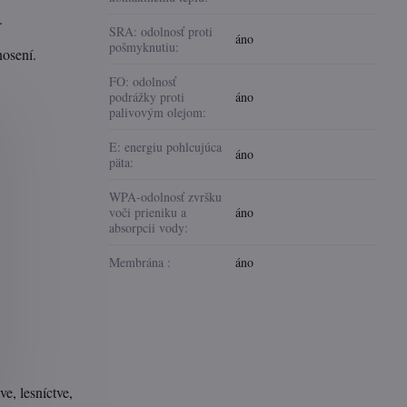
.
SRA: odolnosť proti
áno
pošmyknutiu:
nosení.
FO: odolnosť
podrážky proti
áno
palivovým olejom:
E: energiu pohlcujúca
áno
päta:
WPA-odolnosť zvršku
voči prieniku a
áno
absorpcii vody:
Membrána :
áno
e, lesníctve,