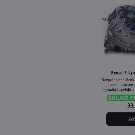
Brusel S3 
Bezpečnostná člen
je navrhnutá pre 
vyžadujú spoľahliv
počas celého pr
celokožená obu
štandardy bezpečn
33,
rôzne priemy
Zob