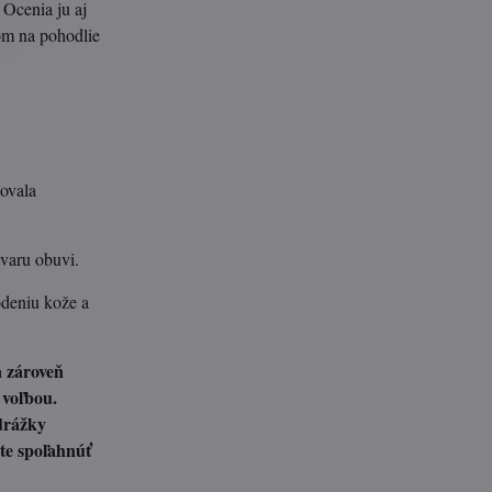
 Ocenia ju aj
zom na pohodlie
ovala
tvaru obuvi.
odeniu kože a
a zároveň
 voľbou.
drážky
ete spoľahnúť