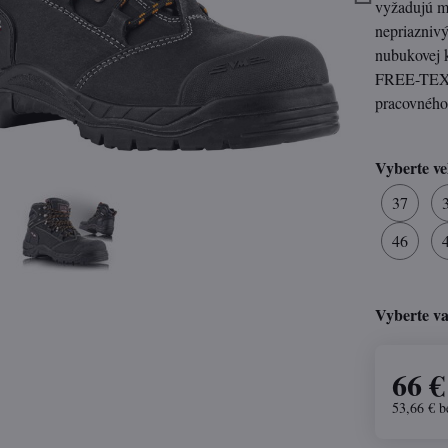
vyžadujú m
nepriaznivý
nubukovej 
FREE-TEX®,
pracovnéh
Vyberte ve
37
46
Vyberte va
66 €
53,66 €
b