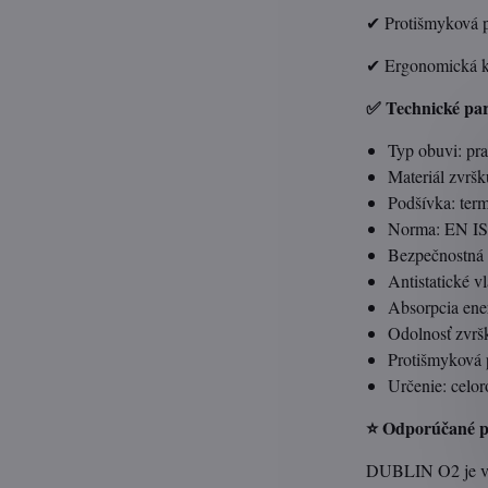
✔ Protišmyková p
✔ Ergonomická ko
✅ Technické pa
Typ obuvi: pr
Materiál zvrš
Podšívka: te
Norma: EN I
Bezpečnostná 
Antistatické vl
Absorpcia ener
Odolnosť zvršk
Protišmyková 
Určenie: celor
⭐ Odporúčané po
DUBLIN O2 je vho