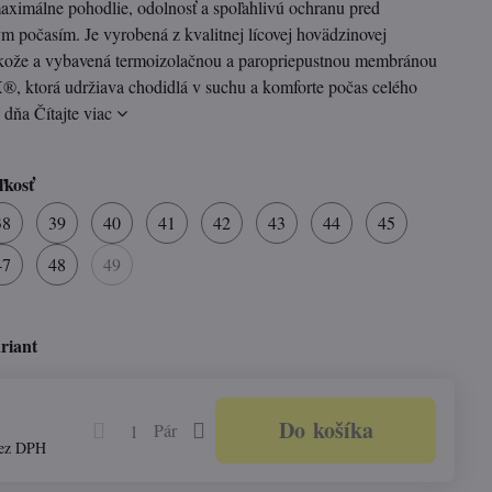
aximálne pohodlie, odolnosť a spoľahlivú ochranu pred
m počasím. Je vyrobená z kvalitnej lícovej hovädzinovej
kože a vybavená termoizolačnou a paropriepustnou membránou
 ktorá udržiava chodidlá v suchu a komforte počas celého
o dňa
Čítajte viac
ľkosť
38
39
40
41
42
43
44
45
47
48
49
riant
Do košíka
Pár
ez DPH