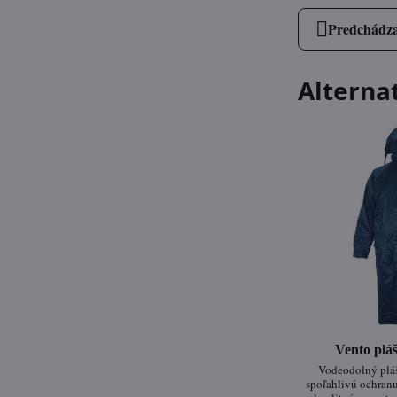
Predchádza
Alterna
Vento plá
Vodeodolný pl
spoľahlivú ochran