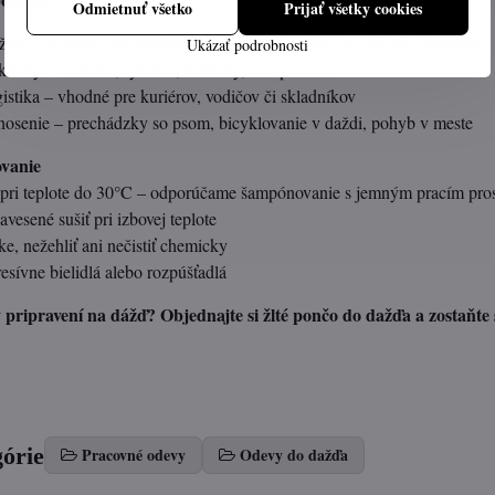
Odmietnuť všetko
Prijať všetky cookies
tie – ochrana pracovníkov v exteriéri (stavebníctvo, údržba, logistika)
Ukázať podrobnosti
ivity – turistika, rybolov, festivaly, kempovanie
stika – vhodné pre kuriérov, vodičov či skladníkov
senie – prechádzky so psom, bicyklovanie v daždi, pohyb v meste
vanie
 pri teplote do 30°C – odporúčame šampónovanie s jemným pracím pro
vesené sušiť pri izbovej teplote
ke, nežehliť ani nečistiť chemicky
sívne bielidlá alebo rozpúšťadlá
pripravení na dážď? Objednajte si žlté pončo do dažďa a zostaňte s
górie
Pracovné odevy
Odevy do dažďa