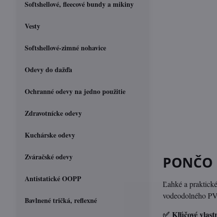
Softshellové, fleecové bundy a mikiny
Vesty
Softshellové-zimné nohavice
Odevy do dažďa
Ochranné odevy na jedno použitie
Zdravotnícke odevy
Kuchárske odevy
Zváračské odevy
PONČO 
Antistatické OOPP
Ľahké a praktické
vodeodolného PVC
Bavlnené tričká, reflexné
✅ Kľúčové vlastn