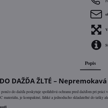
P
o
V
S
Popis
DO DAŽĎA ŽLTÉ – Nepremokavá 
 pončo do dažďa poskytuje spoľahlivú ochranu pred dažďom pri práci v 
 materiálu, je kompaktné, ľahké a jednoducho skladateľné do tašky al
osti