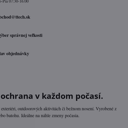
o-Pia 07:30-16:00
bchod​@ttech​.sk
ýber správnej veľkosti
tav objednávky
ochrana v každom počasí
.
exteriéri, outdoorových aktivitách či bežnom nosení. Vyrobené z
ebo batohu. Ideálne na náhle zmeny počasia.