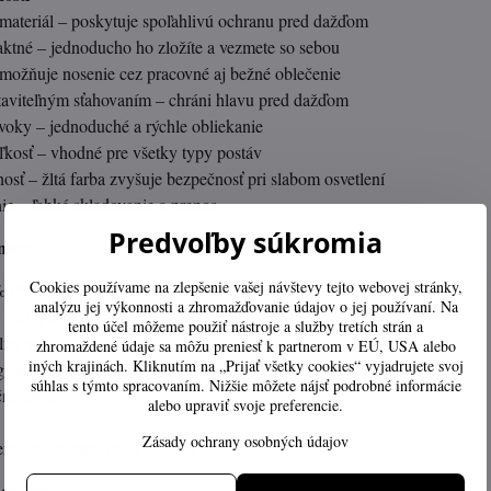
teriál – poskytuje spoľahlivú ochranu pred dažďom
tné – jednoducho ho zložíte a vezmete so sebou
umožňuje nosenie cez pracovné aj bežné oblečenie
aviteľným sťahovaním – chráni hlavu pred dažďom
voky – jednoduché a rýchle obliekanie
ľkosť – vhodné pre všetky typy postáv
osť – žltá farba zvyšuje bezpečnosť pri slabom osvetlení
ie – ľahké skladovanie a prenos
Predvoľby súkromia
metre
Cookies používame na zlepšenie vašej návštevy tejto webovej stránky,
0% PVC
analýzu jej výkonnosti a zhromažďovanie údajov o jej používaní. Na
 180 g/m²
tento účel môžeme použiť nástroje a služby tretích strán a
lny voľný strih
zhromaždené údaje sa môžu preniesť k partnerom v EÚ, USA alebo
iných krajinách. Kliknutím na „Prijať všetky cookies“ vyjadrujete svoj
grovaná, so sťahovacou šnúrkou
súhlas s týmto spracovaním. Nižšie môžete nájsť podrobné informácie
čné cvoky
alebo upraviť svoje preferencie.
Zásady ochrany osobných údajov
erzálna-rozmer 101 x127 cm
oužitie