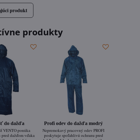
júci produkt
tívne produkty
šť do dažďa
Profi odev do dažďa modrý
ášť VENTO ponúka
Nepremokavý pracovný odev PROFI
u pred dažďom vďaka
poskytuje spoľahlivú ochranu pred