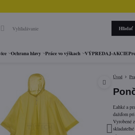
Hľadať
vice
Ochrana hlavy
Práce vo výškach
VÝPREDAJ-AKCIE
Pre
Úvod
Pr
Ponč
Ľahké a pr
dažďom pri 
Vyrobené z
skladateľné