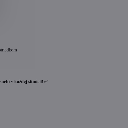
striedkom
uchí v každej situácii! ✅