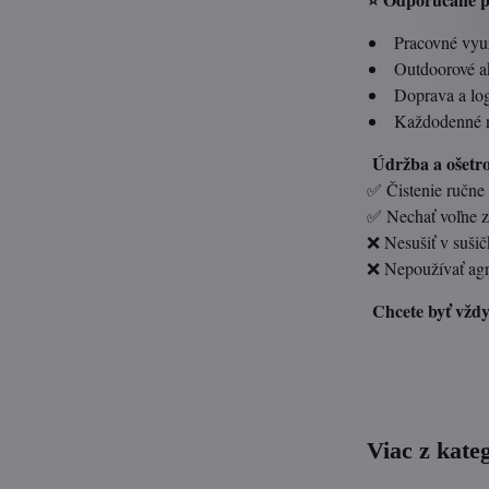
Pracovné využi
Outdoorové akt
Doprava a logi
Každodenné no
Údržba a ošetro
✅ Čistenie ručne
✅ Nechať voľne za
❌ Nesušiť v sušič
❌ Nepoužívať agre
Chcete byť vždy 
Viac z kate