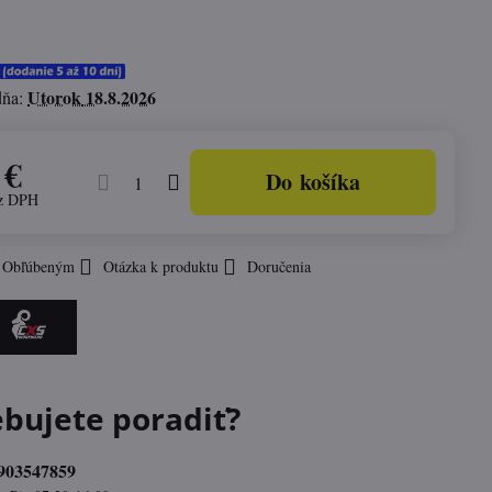
Utorok
18.8.2026
dňa:
 €
Do košíka
z DPH
k Obľúbeným
Otázka k produktu
Doručenia
ebujete poradiť?
903547859