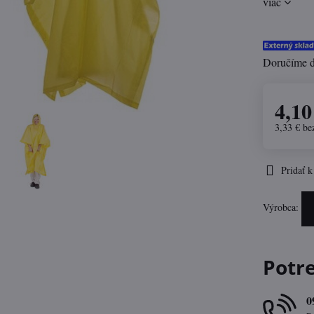
viac
Doručíme 
4,10
3,33 €
be
Pridať 
Výrobca:
Potr
0