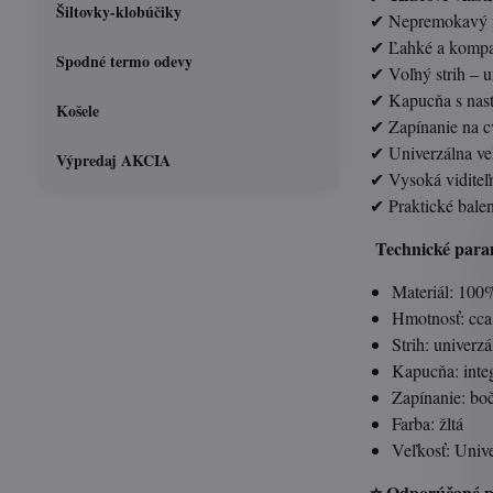
Šiltovky-klobúčiky
✔ Nepremokavý ma
✔ Ľahké a kompak
Spodné termo odevy
✔ Voľný strih – 
✔ Kapucňa s nast
Košele
✔ Zapínanie na c
✔ Univerzálna ve
Výpredaj AKCIA
✔ Vysoká viditeľn
✔ Praktické balen
Technické para
Materiál: 10
Hmotnosť: cca
Strih: univerzá
Kapucňa: inte
Zapínanie: bo
Farba: žltá
Veľkosť: Univ
⭐ Odporúčané p