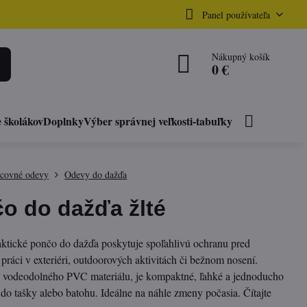
Panel používateľa
Nákupný košík
0 €
 školákov
Doplnky
Výber správnej veľkosti-tabuľky
acovné odevy
Odevy do dažďa
o do dažďa žlté
aktické pončo do dažďa poskytuje spoľahlivú ochranu pred
práci v exteriéri, outdoorových aktivitách či bežnom nosení.
 vodeodolného PVC materiálu, je kompaktné, ľahké a jednoducho
 do tašky alebo batohu. Ideálne na náhle zmeny počasia.
Čítajte