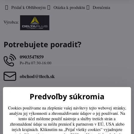
Pridať k Obľúbeným
Otázka k produktu
Doručenia
Výrobca:
Potrebujete poradiť?
0903547859
Po-Pia 07:30-16:00
obchod​@ttech​.sk
Výber správnej veľkosti
Predvoľby súkromia
Cookies používame na zlepšenie vašej návštevy tejto webovej stránky,
Stav objednávky
analýzu jej výkonnosti a zhromažďovanie údajov o jej používaní. Na
tento účel môžeme použiť nástroje a služby tretích strán a
zhromaždené údaje sa môžu preniesť k partnerom v EÚ, USA alebo
Popis
iných krajinách. Kliknutím na „Prijať všetky cookies“ vyjadrujete