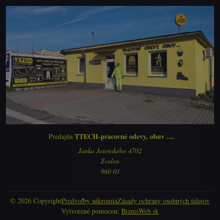
TTECH-pracovné odevy, obuv ....
Predajňa
Janka Jesenského 4702
Zvolen
960 01
©
2026
Copyright
Predvoľby súkromia
Zásady ochrany osobných údajov
Vytvorené pomocou:
BiznisWeb.sk