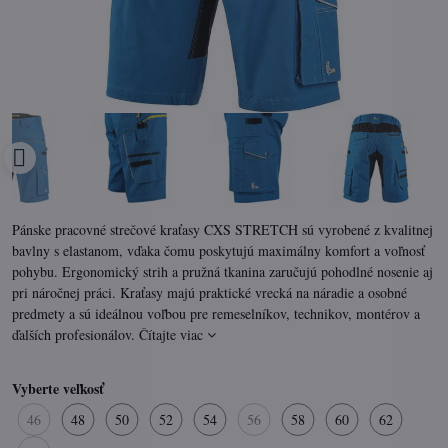
Pánske pracovné strečové kraťasy CXS STRETCH sú vyrobené z kvalitnej
bavlny s elastanom, vďaka čomu poskytujú maximálny komfort a voľnosť
pohybu. Ergonomický strih a pružná tkanina zaručujú pohodlné nosenie aj
pri náročnej práci. Kraťasy majú praktické vrecká na náradie a osobné
predmety a sú ideálnou voľbou pre remeselníkov, technikov, montérov a
ďalších profesionálov.
Čítajte viac
Vyberte veľkosť
46
48
50
52
54
56
58
60
62