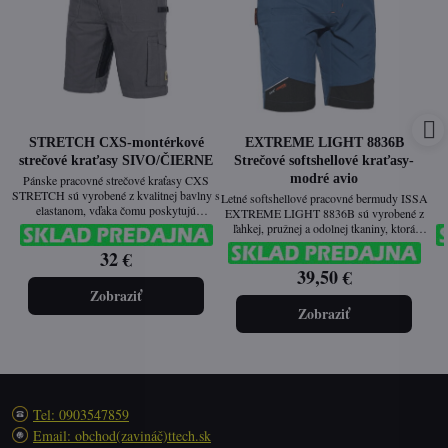
STRETCH CXS-montérkové
EXTREME LIGHT 8836B
strečové kraťasy SIVO/ČIERNE
Strečové softshellové kraťasy-
modré avio
Pánske pracovné strečové kraťasy CXS
STRETCH sú vyrobené z kvalitnej bavlny s
Letné softshellové pracovné bermudy ISSA
elastanom, vďaka čomu poskytujú
EXTREME LIGHT 8836B sú vyrobené z
maximálny komfort a voľnosť pohybu.
ľahkej, pružnej a odolnej tkaniny, ktorá
Ergonomický strih a pružná tkanina
vo
zabezpečuje maximálny komfort a voľnosť
32 €
zaručujú pohodlné nosenie aj pri náročnej
od
pohybu. Zosilnené oblasti a praktické
práci. Kraťasy majú praktické vrecká na
sie
39,50 €
vrecká robia tieto kraťasy ideálnymi pre
náradie a osobné predmety a sú ideálnou
sú
profesionálne aj voľnočasové využitie.
Zobraziť
voľbou pre remeselníkov, technikov,
Zobraziť
montérov a ďalších profesionálov.
Tel: 0903547859
Email: obchod(zavináč)ttech.sk