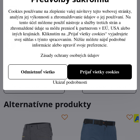
obchod​@ttech​.sk
Cookies používame na zlepšenie vašej návštevy tejto webovej stránky,
analýzu jej výkonnosti a zhromažďovanie údajov o jej používaní. Na
tento účel môžeme použiť nástroje a služby tretích strán a
Výber správnej veľkosti
zhromaždené údaje sa môžu preniesť k partnerom v EÚ, USA alebo
iných krajinách. Kliknutím na „Prijať všetky cookies“ vyjadrujete
svoj súhlas s týmto spracovaním. Nižšie môžete nájsť podrobné
Stav objednávky
informácie alebo upraviť svoje preferencie.
Zásady ochrany osobných údajov
Popis
Odmietnuť všetko
Prijať všetky cookies
Ukázať podrobnosti
Predchádzajúci produkt
Nasledujúci produkt
Alternatívne produkty