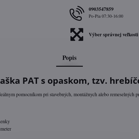
0903547859
Po-Pia 07:30-16:00
Výber správnej veľkosti
Popis
taška PAT s opaskom, tzv. hrebíč
ideálnym pomocníkom pri stavebných, montážnych alebo remeselných prác
ienky
 meter