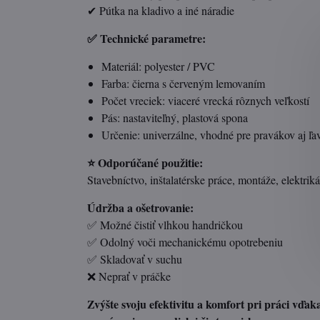
✔ Pútka na kladivo a iné náradie
✅ Technické parametre:
Materiál: polyester / PVC
Farba: čierna s červeným lemovaním
Počet vreciek: viaceré vrecká rôznych veľkostí
Pás: nastaviteľný, plastová spona
Určenie: univerzálne, vhodné pre pravákov aj ľ
⭐ Odporúčané použitie:
Stavebníctvo, inštalatérske práce, montáže, elektrik
Údržba a ošetrovanie:
✅ Možné čistiť vlhkou handričkou
✅ Odolný voči mechanickému opotrebeniu
✅ Skladovať v suchu
❌ Neprať v práčke
Zvýšte svoju efektivitu a komfort pri práci vď