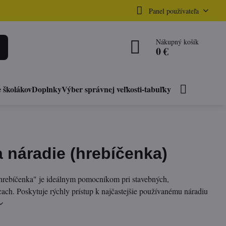
Panel používateľa
Nákupný košík
0 €
 školákov
Doplnky
Výber správnej veľkosti-tabuľky
 náradie (hrebíčenka)
„hrebíčenka" je ideálnym pomocníkom pri stavebných,
ch. Poskytuje rýchly prístup k najčastejšie používanému náradiu