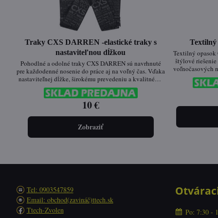
Traky CXS DARREN -elastické traky s
Textiln
nastaviteľnou dĺžkou
Textilný opasok
štýlové riešeni
Pohodlné a odolné traky CXS DARREN sú navrhnuté
voľnočasových n
pre každodenné nosenie do práce aj na voľný čas. Vďaka
spone s logom CXS s
nastaviteľnej dĺžke, širokému prevedeniu a kvalitnému
veľkosť. J
spracovaniu držia nohavice tam, kde majú byť – bez
kompromisov.
10 €
Zobraziť
Otvárac
Tel: 0903547859
Email: obchod(zavináč)ttech.sk
Ttech-Zvolen
Po: 7:30 - 