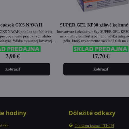
ý opasok CXS NAVAH
SUPER GEL KP30 gélové kolenné 
 CXS NAVAH ponúka spoľahlivé a
Inovatívne kolenné vložky SUPER GEL KP30 
e pre upevnenie pracovných alebo
maximálny komfort a ochranu vďaka integ
ohavíc. Vďaka robustnej kovovej
gélu, ktorý rovnomerne rozkladá tlak na k
i ho môžeš nastaviť presne na svoju
Vhodné pre všetky typy pracovného prostre
ednoduchosť, ktorá funguje.
stavebníctva až po interiérové práce
7,90 €
17,70 €
Zobraziť
Zobraziť
ie hodiny
Dôležité odkazy
16:00
O našom teame TTECH