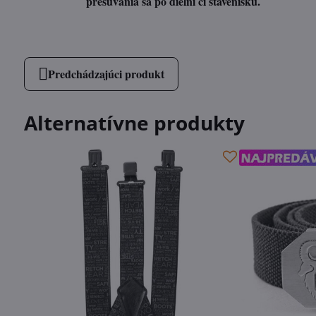
presúvania sa po dielni či stavenisku.
Predchádzajúci produkt
Alternatívne produkty