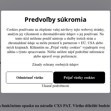
Predvoľby súkromia
Cookies používame na zlepšenie vašej návštevy tejto webovej stránky,
analýzu jej výkonnosti a zhromažďovanie údajov o jej používaní. Na
tento účel môžeme použiť nástroje a služby tretích strán a
zhromaždené údaje sa môžu preniesť k partnerom v EÚ, USA alebo
avákov
iných krajinách. Kliknutím na „Prijať všetky cookies“ vyjadrujete svoj
súhlas s týmto spracovaním. Nižšie môžete nájsť podrobné informácie
alebo upraviť svoje preferencie.
árske práce, dielenské činnosti, hobby projekty.
Zásady ochrany osobných údajov
Odmietnuť všetko
Prijať všetky cookies
Ukázať podrobnosti
aka funkčnému opasku na náradie CXS PAT. Všetko dôležité budete 