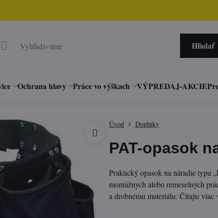
Hľadať
vice
Ochrana hlavy
Práce vo výškach
VÝPREDAJ-AKCIE
Pre
Úvod
Doplnky
PAT-opasok na
Praktický opasok na náradie typu 
montážnych alebo remeselných práca
a drobnému materiálu.
Čítajte viac