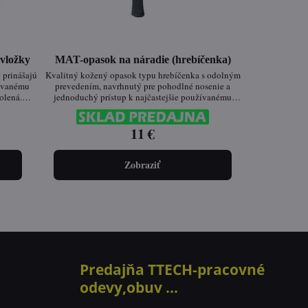
vložky
MAT-opasok na náradie (hrebíčenka)
prinášajú
Kvalitný kožený opasok typu hrebíčenka s odolným
rovanému
prevedením, navrhnutý pre pohodlné nosenie a
olená.
jednoduchý prístup k najčastejšie používanému
dia – od
náradiu. Vhodný pre profesionálov aj domácich
.
majstrov.
11 €
Zobraziť
Predajňa TTECH-pracovné
odevy,obuv ...