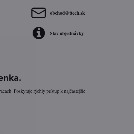
obchod​@ttech​.sk
Stav objednávky
enka.
ach. Poskytuje rýchly prístup k najčastejšie