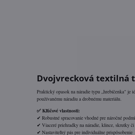
Dvojvrecková textilná 
Praktický opasok na náradie typu „hrebíčenka" je 
používanému náradiu a drobnému materiálu.
✅ Kľúčové vlastnosti:
✔ Robustné spracovanie vhodné pre náročné podm
✔ Viaceré priehradky na náradie, klince, skrutky či
✔ Nastaviteľný pás pre individuálne prispôsobenie