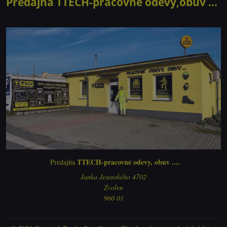
Predajňa TTECH-pracovné odevy,obuv ...
TTECH-pracovné odevy, obuv ....
Predajňa
Janka Jesenského 4702
Zvolen
960 01