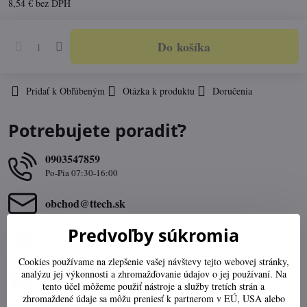
8,54 €
bez DPH
Do košíka
Pridať k Obľúbeným
Otázka k produktu
Doručenia
Potrebujete poradiť?
0903547859
Po-Pia 07:30-16:00
obchod​@ttech​.sk
Predvoľby súkromia
Výber správnej veľkosti
Cookies používame na zlepšenie vašej návštevy tejto webovej stránky,
analýzu jej výkonnosti a zhromažďovanie údajov o jej používaní. Na
Stav objednávky
tento účel môžeme použiť nástroje a služby tretích strán a
zhromaždené údaje sa môžu preniesť k partnerom v EÚ, USA alebo