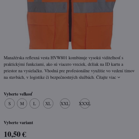
Manažérska reflexná vesta HVW801 kombinuje vysokú viditeľnosť s
praktickými funkciami, ako sú viacero vreciek, držiak na ID kartu a
priestor na vysielačku. Vhodná pre profesionálne využitie vo vedení tímov
na stavbách, v logistike či bezpečnostných službách.
Čítajte viac
Vyberte veľkosť
S
M
L
XL
XXL
XXXL
Vyberte variant
10,50 €