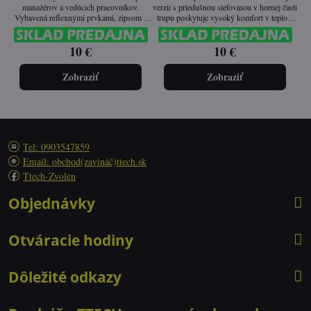
manažérov a vedúcich pracovníkov.
verzii s priedušnou sieťovinou v hornej časti
Vybavená reflexnými prvkami, zipsom a
trupu poskytuje vysoký komfort v teplom
dvoma úložnými vreckami. Ideálna pre
počasí. Oranžová farba zabezpečuje skvelú
použitie v stavebníctve, logistike a doprave.
viditeľnosť počas dňa aj noci.
10 €
10 €
Zobraziť
Zobraziť
Tel: 0903547859
Email: obchod(zavináč)ttech.sk
Ttech-Zvolen
Objednávky
Otváracie hodiny
Dôležité odkazy