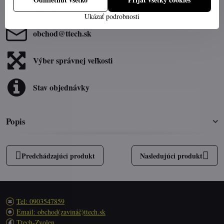
0903547859
Po-Pia 07:30-16:00
Ukázať podrobnosti
obchod​@ttech​.sk
Výber správnej veľkosti
Stav objednávky
Popis
Predchádzajúci produkt
Nasledujúci produkt
Tel: 0903547859
Email: obchod(zavináč)ttech.sk
Ttech-Zvolen