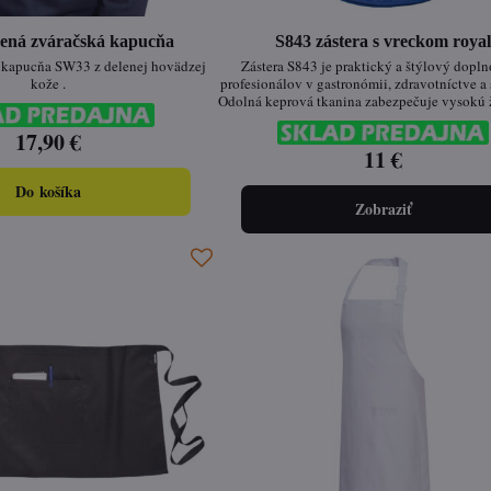
ená zváračská kapucňa
S843 zástera s vreckom roya
 kapucňa SW33 z delenej hovädzej
Zástera S843 je praktický a štýlový dopln
kože .
profesionálov v gastronómii, zdravotníctve a
Odolná keprová tkanina zabezpečuje vysokú 
zatiaľ čo nastaviteľné bočné upínanie na 
17,90 €
poskytuje pohodlné a flexibilné nosenie. Šir
farebných variantov umožňuje jednod
11 €
prispôsobenie firemným potrebám.
Do košíka
Zobraziť