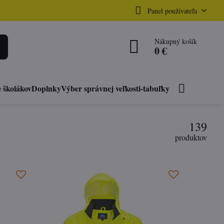
Panel používateľa
Nákupný košík
0 €
 školákov
Doplnky
Výber správnej veľkosti-tabuľky
139
produktov