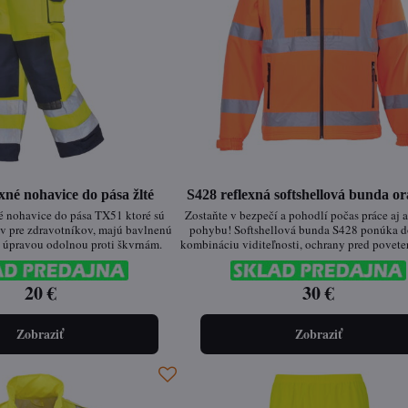
né nohavice do pása žlté
S428 reflexná softshellová bunda o
é nohavice do pása TX51 ktoré sú
Zostaňte v bezpečí a pohodlí počas práce aj 
v pre zdravotníkov, majú bavlnenú
pohybu! Softshellová bunda S428 ponúka 
l úpravou odolnou proti škvrnám.
kombináciu viditeľnosti, ochrany pred povet
podmienkami a komfortu.
20 €
30 €
Zobraziť
Zobraziť