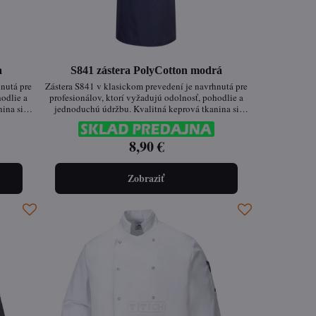
a
S841 zástera PolyCotton modrá
hnutá pre
Zástera S841 v klasickom prevedení je navrhnutá pre
hodlie a
profesionálov, ktorí vyžadujú odolnosť, pohodlie a
ina si
jednoduchú údržbu. Kvalitná keprová tkanina si
ovrchová
udržuje tvar aj farbu aj po častom praní. Povrchová
 pred
úprava Texpel™ Splash Eco chráni látku pred
ezpečné
nečistotami a vodou. Nastaviteľný krk a bezpečné
8,90 €
ie.
šnúrky zaisťujú dokonalé prispôsobenie.
Zobraziť