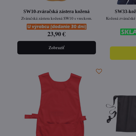
SW10-zváračská zástera kožená
SW33-kož
Zváračská zástera kožená SW10 s vreckom.
Kožená zváračské
23,90 €
Zobraziť