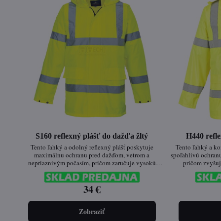
S160 reflexný plášť do dažďa žltý
H440 refle
Tento ľahký a odolný reflexný plášť poskytuje
Tento ľahký a ko
maximálnu ochranu pred dažďom, vetrom a
spoľahlivú ochran
nepriaznivým počasím, pričom zaručuje vysokú
pričom zvyšuj
viditeľnosť za akýchkoľvek podmienok. Ideálny pre
poveternostnýc
profesionálov v exteriéri, ale aj na bežné používanie v
dizajnu je ideá
daždivom počasí.
34 €
pohotovostná o
Zobraziť