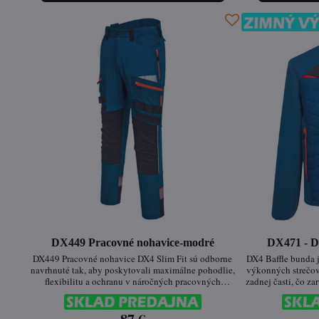
DX449 Pracovné nohavice-modré
DX471 - D
DX449 Pracovné nohavice DX4 Slim Fit sú odborne
DX4 Baffle bunda 
navrhnuté tak, aby poskytovali maximálne pohodlie,
výkonných strečov
flexibilitu a ochranu v náročných pracovných
zadnej časti, čo z
podmienkach. Vďaka 4x strečovým textíliám,
zároveň spoľah
ergonomickému strihu a funkčným detailom zaisťujú
ergonomický dizaj
vynikajúcu voľnosť pohybu a odolnosť proti
bunda je vhodná 