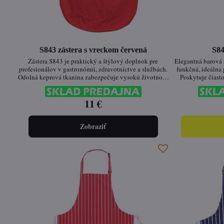
S843 zástera s vreckom červená
S84
Zástera S843 je praktický a štýlový doplnok pre
Elegantná barová 
profesionálov v gastronómii, zdravotníctve a službách.
funkčná, ideálna 
Odolná keprová tkanina zabezpečuje vysokú životnosť,
Poskytuje čiast
zatiaľ čo nastaviteľné bočné upínanie na cvočky
vreckom na uloženi
poskytuje pohodlné a flexibilné nosenie. Široká škála
kvalitnej Kingsmi
farebných variantov umožňuje jednoduché
11 €
farbu a
prispôsobenie firemným potrebám.
Zobraziť