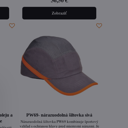
36,50 €
vreciek
nych...
Zobraziť
oleju a
PW69- nárazuodolná šiltovka sivá
ce
Nárazuodolná šiltovka PW69 kombinuje športový
vzhľad s ochranou hlavy pred miernymi nárazmi. Je
užívajú