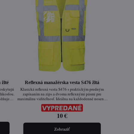
 žlté
Reflexná manažérska vesta S476 žltá
poskytujú
Klasická reflexná vesta S476 s praktickým predným
lhkosťou.
zapínaním na zips a dvoma reflexnými pásmi pre
ožňuje
maximálnu viditeľnosť. Ideálna na každodenné nosenie
bezpečujú
v práci, kde je dôležitá bezpečnosť a viditeľnosť za
telných
každého počasia.
riéri aj
10 €
ienkach!
Zobraziť