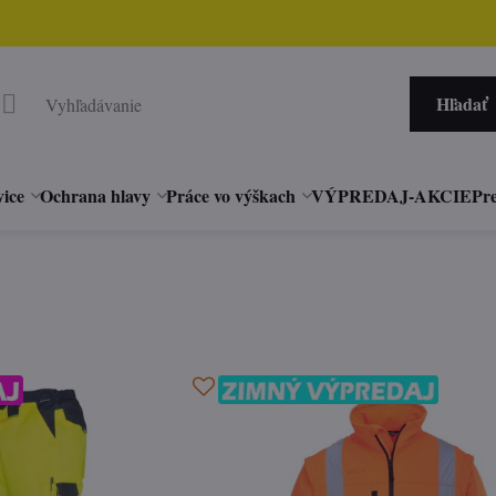
Hľadať
vice
Ochrana hlavy
Práce vo výškach
VÝPREDAJ-AKCIE
Pre