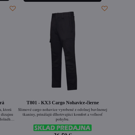
rá
T801 - KX3 Cargo Nohavice-čierne
, ktorá
Slimové cargo nohavice vyrobené z odolnej bavlnenej
 dizajnu
tkaniny, prinášajú dlhotrvajúci komfort a voľnosť
odolného
pohybu.
skytujú
vávajú
prvky,