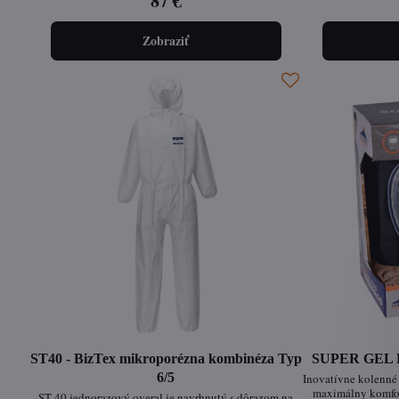
87 €
opotrebovaniu.
pracovného vy
Zobraziť
ST40 - BizTex mikroporézna kombinéza Typ
SUPER GEL KP
6/5
Inovatívne kolenn
maximálny komfor
ST 40 jednorazový overal je navrhnutý s dôrazom na