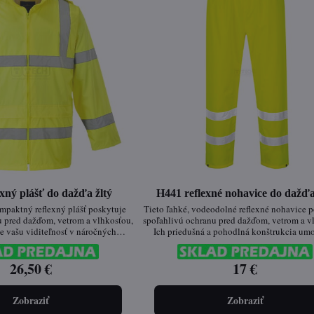
xný plášť do dažďa žltý
H441 reflexné nohavice do dažďa
mpaktný reflexný plášť poskytuje
Tieto ľahké, vodeodolné reflexné nohavice 
u pred dažďom, vetrom a vlhkosťou,
spoľahlivú ochranu pred dažďom, vetrom a v
e vašu viditeľnosť v náročných
Ich priedušná a pohodlná konštrukcia um
h podmienkach. Vďaka skladnému
celodenné nosenie, pričom reflexné prvky za
lny na každodenné nosenie aj ako
maximálnu viditeľnosť aj v znížených sve
chrana pri nepriaznivom počasí.
26,50 €
podmienkach. Ideálna voľba pre prácu v exte
17 €
aktivity v náročných poveternostných podm
Zobraziť
Zobraziť