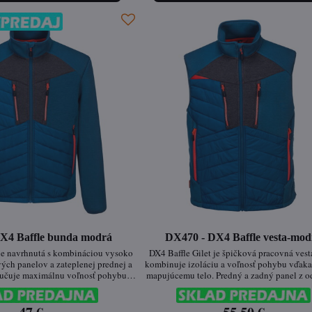
X4 Baffle bunda modrá
DX470 - DX4 Baffle vesta-mod
je navrhnutá s kombináciou vysoko
DX4 Baffle Gilet je špičková pracovná vesta
ých panelov a zateplenej prednej a
kombinuje izoláciu a voľnosť pohybu vďaka
aručuje maximálnu voľnosť pohybu a
mapujúcemu telo. Predný a zadný panel z 
livú tepelnú izoláciu. Moderný
nylonu sú polstrované Insulatexom, čím po
n poskytuje štýlový vzhľad, pričom
výbornú tepelnú izoláciu a zároveň zacho
pre široké spektrum aktivít – od
ľahkosť a flexibilitu pri pohybe. Reflexné 