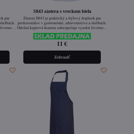
l
S843 zástera s vreckom biela
ok pre
Zástera S843 je praktický a štýlový doplnok pre
 službách.
profesionálov v gastronómii, zdravotníctve a službách.
životnosť,
Odolná keprová tkanina zabezpečuje vysokú životnosť,
cvočky
zatiaľ čo nastaviteľné bočné upínanie na cvočky
oká škála
poskytuje pohodlné a flexibilné nosenie. Široká škála
uché
farebných variantov umožňuje jednoduché
11 €
prispôsobenie firemným potrebám.
Zobraziť