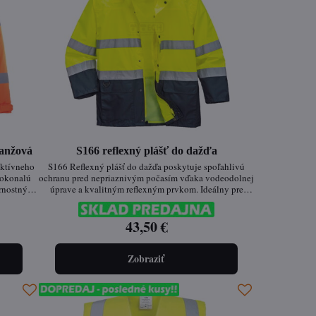
ranžová
S166 reflexný plášť do dažďa
aktívneho
S166 Reflexný plášť do dažďa poskytuje spoľahlivú
dokonalú
ochranu pred nepriaznivým počasím vďaka vodeodolnej
ernostnými
úprave a kvalitným reflexným prvkom. Ideálny pre
profesionálov pracujúcich v náročných podmienkach,
kde je dôležitá vysoká viditeľnosť a komfort
43,50 €
Zobraziť