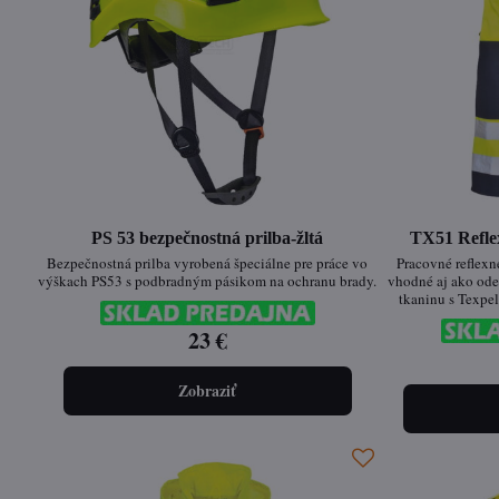
PS 53 bezpečnostná prilba-žltá
TX51 Reflex
Bezpečnostná prilba vyrobená špeciálne pre práce vo
Pracovné reflexn
výškach PS53 s podbradným pásikom na ochranu brady.
vhodné aj ako ode
tkaninu s Texpe
23 €
Zobraziť