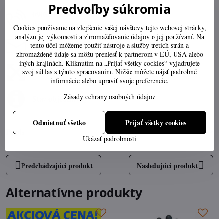
Predvoľby súkromia
0903547859
Po-Pia 07:30-16:00
Cookies používame na zlepšenie vašej návštevy tejto webovej stránky,
analýzu jej výkonnosti a zhromažďovanie údajov o jej používaní. Na
obchod​@ttech​.sk
tento účel môžeme použiť nástroje a služby tretích strán a
zhromaždené údaje sa môžu preniesť k partnerom v EÚ, USA alebo
iných krajinách. Kliknutím na „Prijať všetky cookies“ vyjadrujete
Výber správnej veľkosti
svoj súhlas s týmto spracovaním. Nižšie môžete nájsť podrobné
informácie alebo upraviť svoje preferencie.
Zásady ochrany osobných údajov
Stav objednávky
Odmietnuť všetko
Prijať všetky cookies
Popis
Ukázať podrobnosti
Predchádzajúci produkt
Nasledujúci produkt
Alternatívne produkty