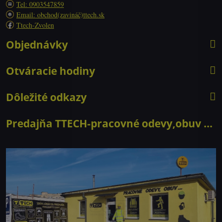
Tel: 0903547859
Email: obchod(zavináč)ttech.sk
Ttech-Zvolen
Objednávky
Otváracie hodiny
Dôležité odkazy
Predajňa TTECH-pracovné odevy,obuv ...