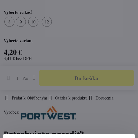
Vyberte veľkosť
8
9
10
12
Vyberte variant
4,20 €
3,41 €
bez DPH
Do košíka
Pár
Pridať k Obľúbeným
Otázka k produktu
Doručenia
Výrobca:
Potrebujete poradiť?