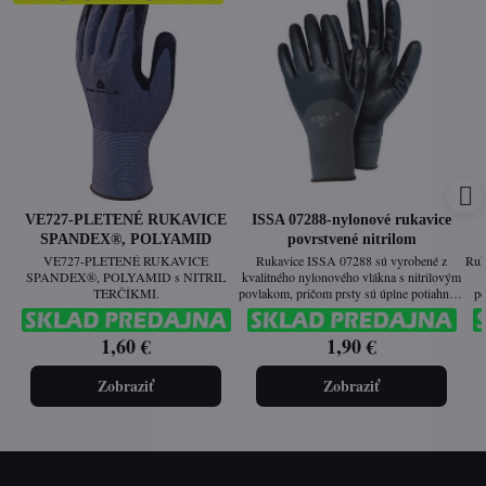
VE727-PLETENÉ RUKAVICE
ISSA 07288-nylonové rukavice
SPANDEX®, POLYAMID
povrstvené nitrilom
VE727-PLETENÉ RUKAVICE
Rukavice ISSA 07288 sú vyrobené z
Ruk
SPANDEX®, POLYAMID s NITRIL
kvalitného nylonového vlákna s nitrilovým
TERČÍKMI.
povlakom, pričom prsty sú úplne potiahnuté
po
nitrilom. Poskytujú vynikajúcu citlivosť a
pos
mechanickú odolnosť proti oderu a
ole
1,60 €
1,90 €
roztrhnutiu, čo ich robí ideálnymi pre práce
v špinavom a mastnom prostredí, najmä pri
manipulácii v prítomnosti oleja.​
Zobraziť
Zobraziť