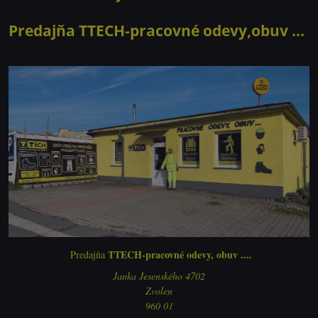
Predajňa TTECH-pracovné odevy,obuv ...
TTECH-pracovné odevy, obuv ....
Predajňa
Janka Jesenského 4702
Zvolen
960 01