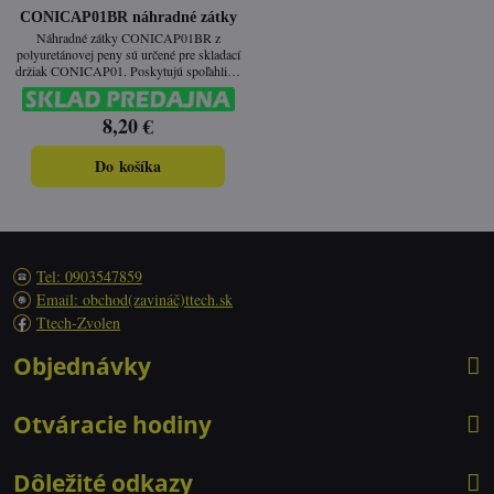
CONICAP01BR náhradné zátky
Náhradné zátky CONICAP01BR z
polyuretánovej peny sú určené pre skladací
držiak CONICAP01. Poskytujú spoľahlivú
ochranu sluchu a vysoký komfort nosenia v
hlučnom prostredí.
8,20 €
Do košíka
Tel: 0903547859
Email: obchod(zavináč)ttech.sk
Ttech-Zvolen
Objednávky
Otváracie hodiny
Dôležité odkazy