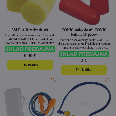
3M E-A-R zátky do uší
CONIC zátky do uší CONIC
balenie 10 párov
Legendárne jednorazové penové zátky do
uší 3M E-A-R™ Classic poskytujú
Komfortné penové zátky do uší CONIC sú
osvedčenú ochranu sluchu v akomkoľvek
ideálnym riešením pre každodennú ochranu
hlučnom prostredí. Vďaka svojej valcovitej
sluchu. Balenie obsahuje 10 párov
forme a pomaly sa rozťahujúcej pene skvelo
jednorazových štupľov z mäkkej peny, ktorá
0,30 €
padnú a tlmia ruch spoľahlivo a pohodlne.
sa prispôsobí tvaru zvukovodu a
3 €
zabezpečuje spoľahlivú ochranu pred
nadmerným hlukom.
Do košíka
Do košíka