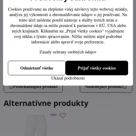
Cookies používame na zlepšenie vašej návštevy tejto webovej stránky,
obchod​@ttech​.sk
analýzu jej výkonnosti a zhromažďovanie údajov o jej používaní. Na
tento účel môžeme použiť nástroje a služby tretích strán a
zhromaždené údaje sa môžu preniesť k partnerom v EÚ, USA alebo
Výber správnej veľkosti
iných krajinách. Kliknutím na „Prijať všetky cookies“ vyjadrujete
svoj súhlas s týmto spracovaním. Nižšie môžete nájsť podrobné
informácie alebo upraviť svoje preferencie.
Stav objednávky
Zásady ochrany osobných údajov
Popis
Odmietnuť všetko
Prijať všetky cookies
Ukázať podrobnosti
Predchádzajúci produkt
Nasledujúci produkt
Alternatívne produkty