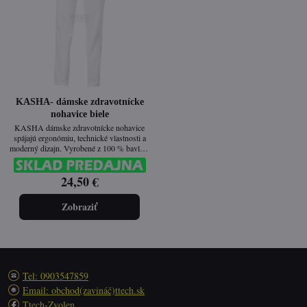
KASHA- dámske zdravotnícke
nohavice biele
KASHA dámske zdravotnícke nohavice
spájajú ergonómiu, technické vlastnosti a
moderný dizajn. Vyrobené z 100 % bavlny,
ktorá je priedušná, odolná a pohodlná aj pri
dlhodobom nosení. Elastický pás so
24,50 €
šnúrkou umožňuje individuálne nastavenie
pre maximálny komfort. Ideálne pre
zdravotníčky, lekárničky a pracovníčky v
Zobraziť
laboratóriách.
Tel: 0903547859
Email: obchod(zavináč)ttech.sk
Ttech-Zvolen