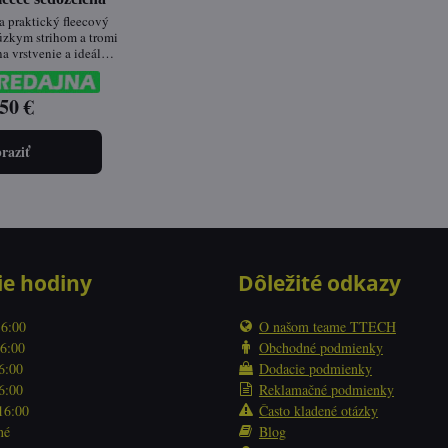
a praktický fleecový
úzkym strihom a tromi
a vrstvenie a ideálny
ročné obdobia.
50 €
raziť
ie hodiny
Dôležité odkazy
16:00
O našom teame TTECH
16:00
Obchodné podmienky
16:00
Dodacie podmienky
16:00
Reklamačné podmienky
 16:00
Často kladené otázky
né
Blog