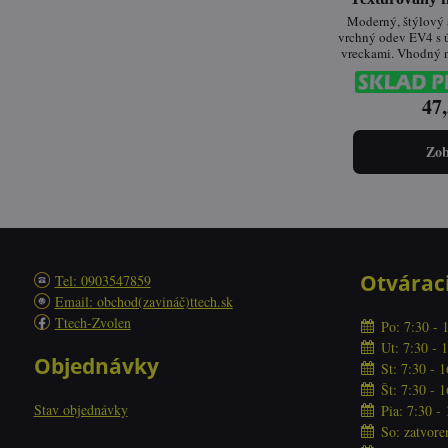
Moderný, štýlový 
vrchný odev EV4 s 
vreckami. Vhodný n
pre všetky 
47,
Zob
Otvárac
Tel: 0903547859
Email: obchod(zavináč)ttech.sk
Ttech-Zvolen
Po: 7:30 - 
Ut: 7:30 - 
Objednávky
St: 7:30 - 
Št: 7:30 - 
Stav objednávky
Pia: 7:30 -
So: zatvore