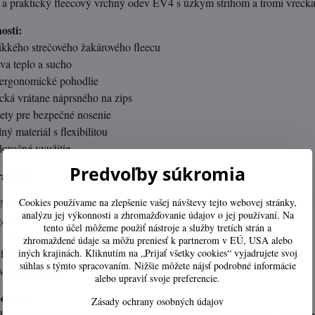
 a praktický fleecový vrchný odev EV4 s úzkym strihom a tromi vrecka
osti:
kého strečového žakárového fleecu
va teplo a sucho
 ergonomické pohodlie
cká vrátane náprsného na zips
ety pre bezpečné nosenie
 materiál s flexibilitou
oročné využitie
Predvoľby súkromia
rametre:
Cookies používame na zlepšenie vašej návštevy tejto webovej stránky,
% polyesterový fleece Ezeecool
analýzu jej výkonnosti a zhromažďovanie údajov o jej používaní. Na
g/m²
tento účel môžeme použiť nástroje a služby tretích strán a
 sivá
zhromaždené údaje sa môžu preniesť k partnerom v EÚ, USA alebo
iných krajinách. Kliknutím na „Prijať všetky cookies“ vyjadrujete svoj
 elastickým povrchom
súhlas s týmto spracovaním. Nižšie môžete nájsť podrobné informácie
s po celej dĺžke
alebo upraviť svoje preferencie.
užitie:
Zásady ochrany osobných údajov
enné nosenie, prácu v exteriéri, športové a outdoorové aktivity. Obleče