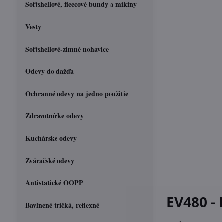
Softshellové, fleecové bundy a mikiny
Vesty
Softshellové-zimné nohavice
Odevy do dažďa
Ochranné odevy na jedno použitie
Zdravotnícke odevy
Kuchárske odevy
Zváračské odevy
Antistatické OOPP
EV480 -
Bavlnené tričká, reflexné