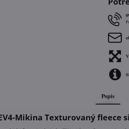
Potr
0
P
o
V
S
Popis
 EV4-Mikina Texturovaný fleece s