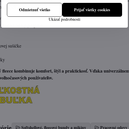
matických podmienkach.
Odmietnuť všetko
Prijať všetky cookies
vanie:
Ukázať podrobnosti
 °C (normálny program)
ovej sušičke
cky
fleece kombinuje komfort, štýl a praktickosť. Vďaka univerzálnem
 voľnočasových používateľov.
górie
Softshellové, fleecové bundy a mikiny
Pracovné odevy