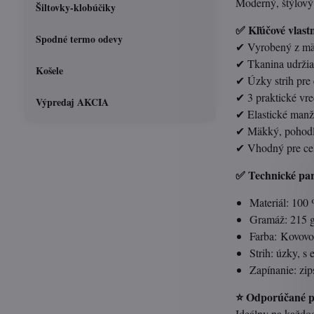
Moderný, štýlový
Šiltovky-klobúčiky
✅ Kľúčové vlastn
Spodné termo odevy
✔ Vyrobený z mäk
✔ Tkanina udržia
Košele
✔ Úzky strih pre
✔ 3 praktické vre
Výpredaj AKCIA
✔ Elastické manž
✔ Mäkký, pohodlný
✔ Vhodný pre cel
✅ Technické pa
Materiál: 100 
Gramáž: 215 
Farba: Kovovo
Strih: úzky, s
Zapínanie: zip
⭐ Odporúčané po
Ideálny na každod