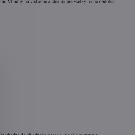
mi. Vhodný na vrstvenie a ideálny pre všetky ročné obdobia.
nie vhodné do chladného počasia, ale aj ako vrstva v