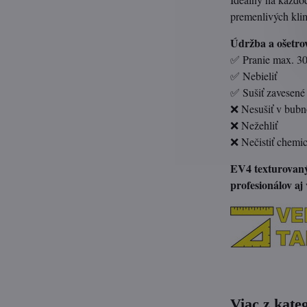
premenlivých kli
Údržba a ošetro
✅ Pranie max. 30
✅ Nebieliť
✅ Sušiť zavesené
❌ Nesušiť v bubn
❌ Nežehliť
❌ Nečistiť chemi
EV4 texturovaný 
profesionálov aj
Viac z kate