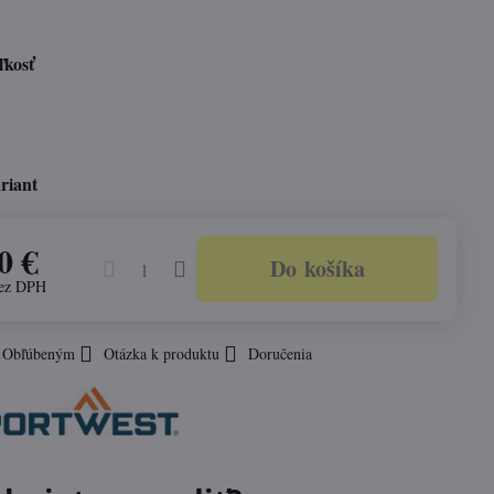
ľkosť
riant
0 €
Do košíka
ez DPH
k Obľúbeným
Otázka k produktu
Doručenia