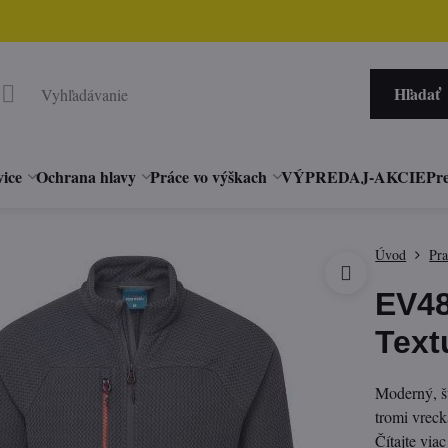
Hľadať
vice
Ochrana hlavy
Práce vo výškach
VÝPREDAJ-AKCIE
Pre
Úvod
Pr
EV48
Text
Moderný, š
tromi vreck
Čítajte viac