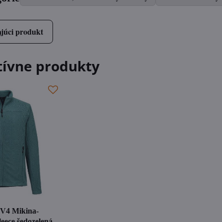
júci produkt
tívne produkty
V4 Mikina-
leece šedozelená