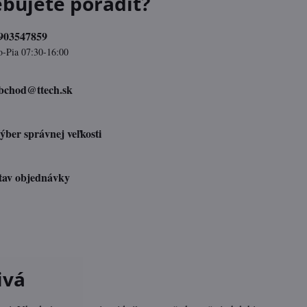
ebujete poradiť?
903547859
o-Pia 07:30-16:00
bchod​@ttech​.sk
ýber správnej veľkosti
tav objednávky
ivá