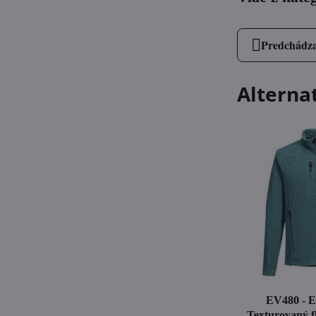
Predchádza
Alterna
EV480 - E
Texturovaný f