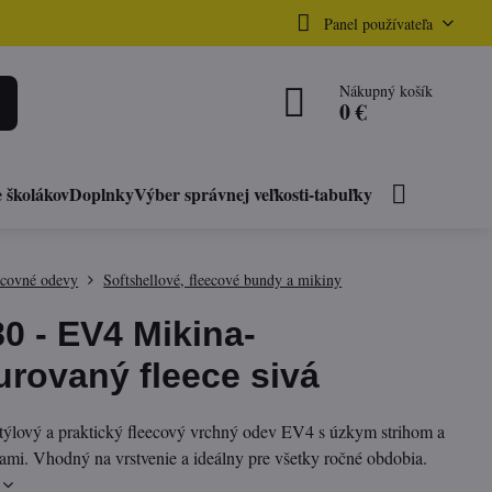
Panel používateľa
Nákupný košík
0 €
 školákov
Doplnky
Výber správnej veľkosti-tabuľky
acovné odevy
Softshellové, fleecové bundy a mikiny
0 - EV4 Mikina-
urovaný fleece sivá
týlový a praktický fleecový vrchný odev EV4 s úzkym strihom a
ami. Vhodný na vrstvenie a ideálny pre všetky ročné obdobia.