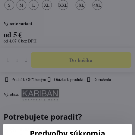
S
M
L
XL
XXL
3XL
4XL
Vyberte variant
od 5 €
od 4,07 €
bez DPH
Do košíka
Pridať k Obľúbeným
Otázka k produktu
Doručenia
Výrobca:
Potrebujete poradiť?
0903547859
Predvoľby súkromia