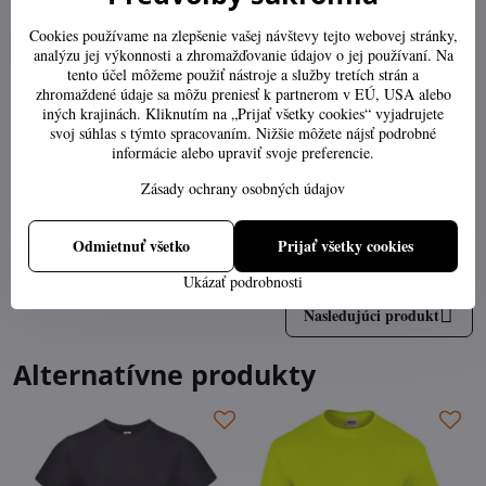
Po-Pia 07:30-16:00
Cookies používame na zlepšenie vašej návštevy tejto webovej stránky,
obchod​@ttech​.sk
analýzu jej výkonnosti a zhromažďovanie údajov o jej používaní. Na
tento účel môžeme použiť nástroje a služby tretích strán a
zhromaždené údaje sa môžu preniesť k partnerom v EÚ, USA alebo
Výber správnej veľkosti
iných krajinách. Kliknutím na „Prijať všetky cookies“ vyjadrujete
svoj súhlas s týmto spracovaním. Nižšie môžete nájsť podrobné
informácie alebo upraviť svoje preferencie.
Stav objednávky
Zásady ochrany osobných údajov
Popis
Odmietnuť všetko
Prijať všetky cookies
Ukázať podrobnosti
Nasledujúci produkt
Alternatívne produkty