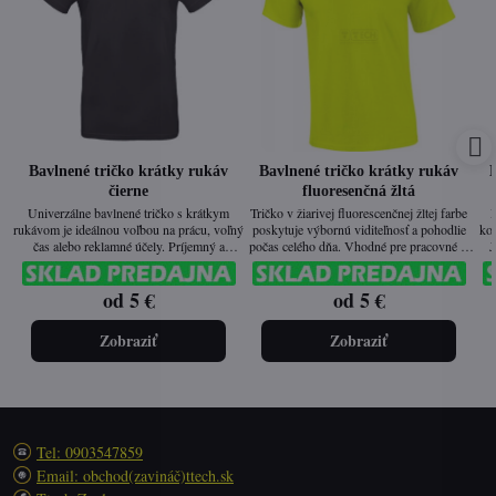
Bavlnené tričko krátky rukáv
Bavlnené tričko krátky rukáv
čierne
fluoresenčná žltá
Univerzálne bavlnené tričko s krátkym
Tričko v žiarivej fluorescenčnej žltej farbe
P
rukávom je ideálnou voľbou na prácu, voľný
poskytuje výbornú viditeľnosť a pohodlie
kom
čas alebo reklamné účely. Príjemný a
počas celého dňa. Vhodné pre pracovné aj
J
priedušný materiál zaisťuje komfort pri
voľnočasové aktivity.
celodennom nosení. Jednoduchý dizajn
od 5 €
od 5 €
umožňuje ľahké kombinovanie s ďalším
oblečením a je vhodný aj na firemné
vi
označenie.
Zobraziť
Zobraziť
Tel: 0903547859
Email: obchod(zavináč)ttech.sk