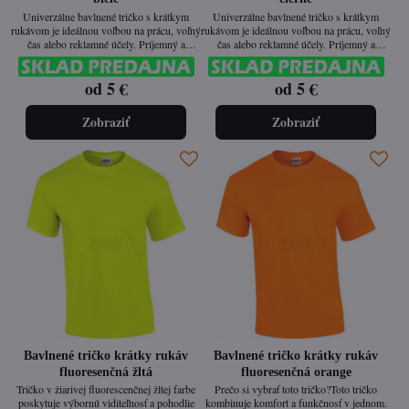
Univerzálne bavlnené tričko s krátkym
Univerzálne bavlnené tričko s krátkym
rukávom je ideálnou voľbou na prácu, voľný
rukávom je ideálnou voľbou na prácu, voľný
čas alebo reklamné účely. Príjemný a
čas alebo reklamné účely. Príjemný a
priedušný materiál zaisťuje komfort pri
priedušný materiál zaisťuje komfort pri
celodennom nosení. Jednoduchý dizajn
celodennom nosení. Jednoduchý dizajn
od 5 €
od 5 €
umožňuje ľahké kombinovanie s ďalším
umožňuje ľahké kombinovanie s ďalším
oblečením a je vhodný aj na firemné
oblečením a je vhodný aj na firemné
označenie.
označenie.
Zobraziť
Zobraziť
Bavlnené tričko krátky rukáv
Bavlnené tričko krátky rukáv
fluoresenčná žltá
fluoresenčná orange
Tričko v žiarivej fluorescenčnej žltej farbe
Prečo si vybrať toto tričko?Toto tričko
poskytuje výbornú viditeľnosť a pohodlie
kombinuje komfort a funkčnosť v jednom.