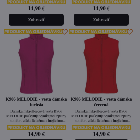
Vypasovaný strih zaručuje ženskú eleganciu
Vypasovaný strih zaručuje ženskú eleganciu
14,90 €
14,90 €
a pohodlie pri práci aj vo voľnom čase.
a pohodlie pri práci aj vo voľnom čase.
Zobraziť
Zobraziť
K906 MELODIE - vesta dámska
K906 MELODIE - vesta dámska
fuchsia
červená
Dámska mikrofleecová vesta K906
Dámska mikrofleecová vesta K906
MELODIE poskytuje vynikajúci tepelný
MELODIE poskytuje vynikajúci tepelný
komfort vďaka ľahkému a hrejivému
komfort vďaka ľahkému a hrejivému
materiálu s protižmolkovou úpravou.
materiálu s protižmolkovou úpravou.
Vypasovaný strih zaručuje ženskú eleganciu
Vypasovaný strih zaručuje ženskú eleganciu
14,90 €
14,90 €
a pohodlie pri práci aj vo voľnom čase.
a pohodlie pri práci aj vo voľnom čase.