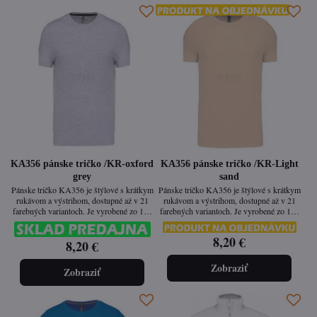
KA356 pánske tričko /KR-oxford
KA356 pánske tričko /KR-Light
grey
sand
Pánske tričko KA356 je štýlové s krátkym
Pánske tričko KA356 je štýlové s krátkym
rukávom a výstrihom, dostupné až v 21
rukávom a výstrihom, dostupné až v 21
farebných variantoch. Je vyrobené zo 100
farebných variantoch. Je vyrobené zo 100
% česanej bavlny prané enzýmami, vďaka
% česanej bavlny prané enzýmami, vďaka
čomu má hladký povrch, jemný dotyk a
čomu má hladký povrch, jemný dotyk a
8,20 €
8,20 €
vysokú odolnosť. Vypasovaný strih a
vysokú odolnosť. Vypasovaný strih a
enzýmové pranie zaručujú dlhú životnosť a
enzýmové pranie zaručujú dlhú životnosť a
pohodlie pri každodennom nosení.
pohodlie pri každodennom nosení.
Zobraziť
Zobraziť