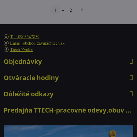
1
2
Tel: 0903547859
Email: obchod(zavináč)ttech.sk
Ttech-Zvolen
Objednávky
Otváracie hodiny
Dôležité odkazy
Predajňa TTECH-pracovné odevy,obuv ...