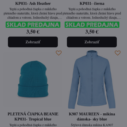
KP031- Ash Heather
KP031- čierna
Teplá a pohodlná čiapka z mäkkého
Teplá a pohodlná čiapka z mäkkého
pleteného materiálu, ktorá chráni hlavu pred
pleteného materiálu, ktorá chráni hlavu pred
chladom a vetrom. Jednoduchý dizajn,
chladom a vetrom. Jednoduchý dizajn,
ktorý sa hodí ku každej zimnej výbave.
ktorý sa hodí ku každej zimej výbave.
3,50 €
3,50 €
Zobraziť
Zobraziť
PLETENÁ ČIAPKA BEANIE
K907 MAUREEN - mikina
KP031- Tropical blue
dámska- sky blue
Teplá a pohodlná čiapka z mäkkého
Štýlová dámska mikina KA907