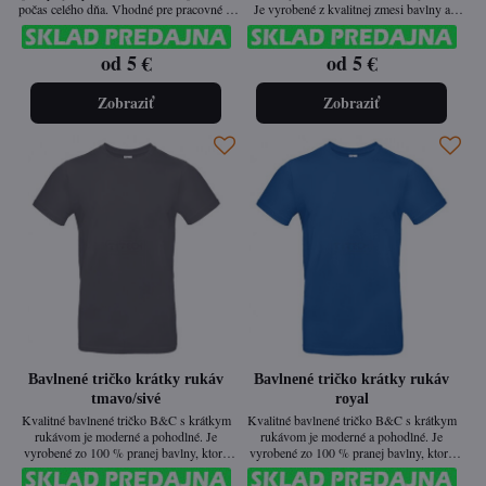
počas celého dňa. Vhodné pre pracovné aj
Je vyrobené z kvalitnej zmesi bavlny a
voľnočasové aktivity.
polyesteru, čo zaisťuje optimálnu
priedušnosť a dlhú životnosť. Vďaka
od 5 €
od 5 €
fluorescenčnej farbe poskytuje lepšiu
viditeľnosť v pracovnom aj voľnočasovom
prostredí.
Zobraziť
Zobraziť
Bavlnené tričko krátky rukáv
Bavlnené tričko krátky rukáv
tmavo/sivé
royal
Kvalitné bavlnené tričko B&C s krátkym
Kvalitné bavlnené tričko B&C s krátkym
rukávom je moderné a pohodlné. Je
rukávom je moderné a pohodlné. Je
vyrobené zo 100 % pranej bavlny, ktorá
vyrobené zo 100 % pranej bavlny, ktorá
zabezpečuje príjemný pocit na tele a vysokú
zabezpečuje príjemný pocit na tele a vysokú
odolnosť. Má rúrkový strih bez bočných
odolnosť. Má rúrkový strih bez bočných