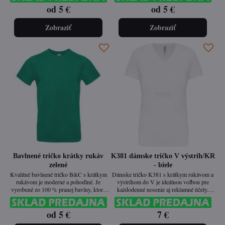
od 5 €
od 5 €
švov pre dokonalé prispôsobenie a jemnú,
švov pre dokonalé prispôsobenie a jemnú,
ale pevnú tkaninu RINGSPUN s gramážou
ale pevnú tkaninu RINGSPUN s gramážou
190 g/m². Ideálne na každodenné nosenie aj
190 g/m². Ideálne na každodenné nosenie aj
Zobraziť
Zobraziť
potlač loga.
potlač loga.
Bavlnené tričko krátky rukáv
K381 dámske tričko V výstrih/KR
zelené
- biele
Kvalitné bavlnené tričko B&C s krátkym
Dámske tričko K381 s krátkym rukávom a
rukávom je moderné a pohodlné. Je
výstrihom do V je ideálnou voľbou pre
vyrobené zo 100 % pranej bavlny, ktorá
každodenné nosenie aj reklamné účely.
zabezpečuje príjemný pocit na tele a vysokú
Enzýmové pranie zaručuje hladký povrch,
odolnosť. Má rúrkový strih bez bočných
príjemný pocit na dotyk a dlhú životnosť.
od 5 €
7 €
švov pre dokonalé prispôsobenie a jemnú,
Tričko je vyrobené z 100 % česanej bavlny
ale pevnú tkaninu RINGSPUN s gramážou
a je dostupné v 21 farbách.