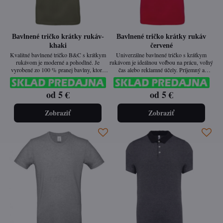
Bavlnené tričko krátky rukáv-
Bavlnené tričko krátky rukáv
khaki
červené
Kvalitné bavlnené tričko B&C s krátkym
Univerzálne bavlnené tričko s krátkym
rukávom je moderné a pohodlné. Je
rukávom je ideálnou voľbou na prácu, voľný
vyrobené zo 100 % pranej bavlny, ktorá
čas alebo reklamné účely. Príjemný a
zabezpečuje príjemný pocit na tele a vysokú
priedušný materiál zaisťuje komfort pri
odolnosť. Má rúrkový strih bez bočných
celodennom nosení. Jednoduchý dizajn
od 5 €
od 5 €
švov pre dokonalé prispôsobenie a jemnú,
umožňuje ľahké kombinovanie s ďalším
ale pevnú tkaninu RINGSPUN s gramážou
oblečením a je vhodný aj na firemné
190 g/m². Ideálne na každodenné nosenie aj
označenie.
Zobraziť
Zobraziť
potlač loga.