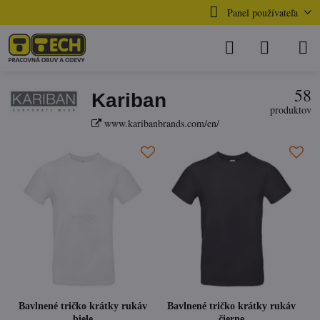
Panel používateľa
58
Kariban
produktov
www.karibanbrands.com/en/
Bavlnené tričko krátky rukáv
Bavlnené tričko krátky rukáv
biele
čierne