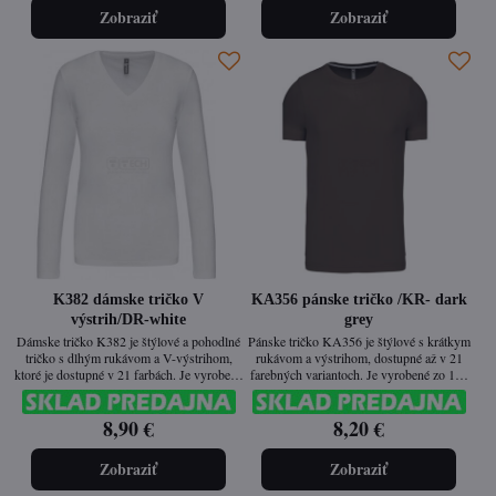
190 g/m². Ideálne na každodenné nosenie aj
Zobraziť
Zobraziť
potlač loga.
K382 dámske tričko V
KA356 pánske tričko /KR- dark
výstrih/DR-white
grey
Dámske tričko K382 je štýlové a pohodlné
Pánske tričko KA356 je štýlové s krátkym
tričko s dlhým rukávom a V-výstrihom,
rukávom a výstrihom, dostupné až v 21
ktoré je dostupné v 21 farbách. Je vyrobené
farebných variantoch. Je vyrobené zo 100
zo 100 % česanej bavlny prané enzýmami,
% česanej bavlny prané enzýmami, vďaka
čo zabezpečuje mimoriadnu mäkkosť a
čomu má hladký povrch, jemný dotyk a
8,90 €
8,20 €
hladký povrch vhodný na potlač a výšivku.
vysokú odolnosť. Vypasovaný strih a
Vypasovaný strih a kvalitné spracovanie z
enzýmové pranie zaručujú dlhú životnosť a
neho robia ideálny kúsok na každodenné
pohodlie pri každodennom nosení.
Zobraziť
Zobraziť
nosenie aj pracovné využitie.