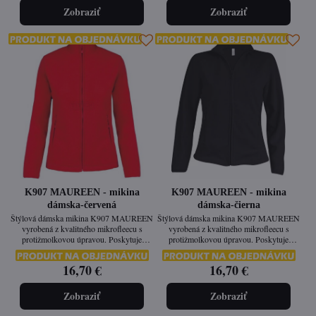
Zobraziť
Zobraziť
K907 MAUREEN - mikina
K907 MAUREEN - mikina
dámska-červená
dámska-čierna
Štýlová dámska mikina K907 MAUREEN
Štýlová dámska mikina K907 MAUREEN
vyrobená z kvalitného mikrofleecu s
vyrobená z kvalitného mikrofleecu s
protižmolkovou úpravou. Poskytuje
protižmolkovou úpravou. Poskytuje
príjemné teplo, je ľahká a ideálna na nosenie
príjemné teplo, je ľahká a ideálna na nosenie
počas chladných dní. Vypasovaný strih
počas chladných dní. Vypasovaný strih
16,70 €
16,70 €
zabezpečuje elegantný a moderný vzhľad.
zabezpečuje elegantný a moderný vzhľad.
Zobraziť
Zobraziť