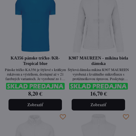
KA356 pánske tričko /KR-
K907 MAUREEN - mikina biela
Tropical blue
dámska
Pánske tričko KA356 je štýlové s krátkym
Štýlová dámska mikina K907 MAUREEN
rukávom a výstrihom, dostupné až v 21
vyrobená z kvalitného mikrofleecu s
farebných variantoch. Je vyrobené zo 100
protižmolkovou úpravou. Poskytuje
% česanej bavlny prané enzýmami, vďaka
príjemné teplo, je ľahká a ideálna na nosenie
čomu má hladký povrch, jemný dotyk a
počas chladných dní. Vypasovaný strih
8,20 €
16,70 €
vysokú odolnosť. Vypasovaný strih a
zabezpečuje elegantný a moderný vzhľad.
enzýmové pranie zaručujú dlhú životnosť a
pohodlie pri každodennom nosení.
Zobraziť
Zobraziť