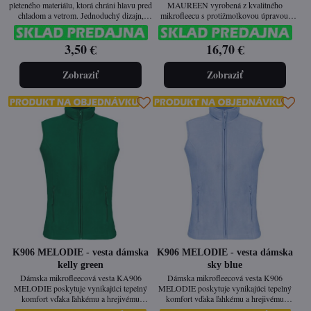
pleteného materiálu, ktorá chráni hlavu pred
MAUREEN vyrobená z kvalitného
chladom a vetrom. Jednoduchý dizajn,
mikrofleecu s protižmolkovou úpravou.
ktorý sa hodí ku každej zimnej výbave.
Poskytuje príjemné teplo, je ľahká a ideálna
na nosenie počas chladných dní.
3,50 €
16,70 €
Vypasovaný strih zabezpečuje elegantný a
moderný vzhľad.
Zobraziť
Zobraziť
K906 MELODIE - vesta dámska
K906 MELODIE - vesta dámska
kelly green
sky blue
Dámska mikrofleecová vesta KA906
Dámska mikrofleecová vesta K906
MELODIE poskytuje vynikajúci tepelný
MELODIE poskytuje vynikajúci tepelný
komfort vďaka ľahkému a hrejivému
komfort vďaka ľahkému a hrejivému
materiálu s protižmolkovou úpravou.
materiálu s protižmolkovou úpravou.