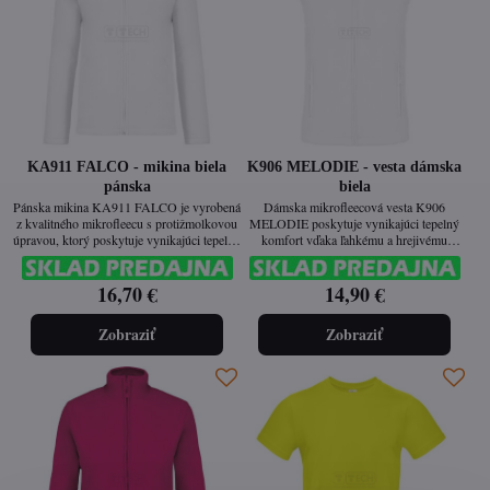
KA911 FALCO - mikina biela
K906 MELODIE - vesta dámska
pánska
biela
Pánska mikina KA911 FALCO je vyrobená
Dámska mikrofleecová vesta K906
z kvalitného mikrofleecu s protižmolkovou
MELODIE poskytuje vynikajúci tepelný
úpravou, ktorý poskytuje vynikajúci tepelný
komfort vďaka ľahkému a hrejivému
komfort a pohodlie. Ideálna na bežné
materiálu s protižmolkovou úpravou.
nosenie aj pracovné využitie v
Vypasovaný strih zaručuje ženskú eleganciu
16,70 €
14,90 €
zdravotníctve, gastronómii a wellness.
a pohodlie pri práci aj vo voľnom čase.
Zobraziť
Zobraziť