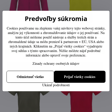
Predvoľby súkromia
Cookies používame na zlepšenie vašej návštevy tejto webovej stránky,
K907 MAUREEN - mikina
Bavlnené tričko krátky rukáv-
analýzu jej výkonnosti a zhromažďovanie údajov o jej používaní. Na
dámska-fuchsia
pixel lime
tento účel môžeme použiť nástroje a služby tretích strán a
Štýlová dámska mikina K907 MAUREEN
Kvalitné bavlnené tričko B&C s krátkym
zhromaždené údaje sa môžu preniesť k partnerom v EÚ, USA alebo
vyrobená z kvalitného mikrofleecu s
rukávom je moderné a pohodlné. Je
protižmolkovou úpravou. Poskytuje
vyrobené zo 100 % pranej bavlny, ktorá
iných krajinách. Kliknutím na „Prijať všetky cookies“ vyjadrujete
príjemné teplo, je ľahká a ideálna na nosenie
zabezpečuje príjemný pocit na tele a vysokú
svoj súhlas s týmto spracovaním. Nižšie môžete nájsť podrobné
počas chladných dní. Vypasovaný strih
odolnosť. Má rúrkový strih bez bočných
informácie alebo upraviť svoje preferencie.
16,70 €
od 5 €
zabezpečuje elegantný a moderný vzhľad.
švov pre dokonalé prispôsobenie a jemnú,
ale pevnú tkaninu RINGSPUN s gramážou
Zásady ochrany osobných údajov
190 g/m². Ideálne na každodenné nosenie aj
Zobraziť
Zobraziť
potlač loga.
Odmietnuť všetko
Prijať všetky cookies
Ukázať podrobnosti