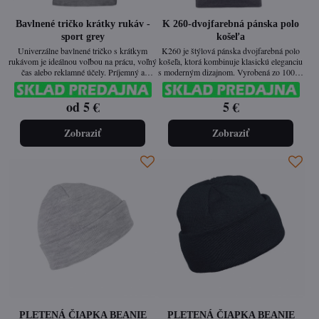
Bavlnené tričko krátky rukáv -
K 260-dvojfarebná pánska polo
sport grey
košeľa
Univerzálne bavlnené tričko s krátkym
K260 je štýlová pánska dvojfarebná polo
rukávom je ideálnou voľbou na prácu, voľný
košeľa, ktorá kombinuje klasickú eleganciu
čas alebo reklamné účely. Príjemný a
s moderným dizajnom. Vyrobená zo 100 %
priedušný materiál zaisťuje komfort pri
enzymaticky premytej česanej bavlny,
celodennom nosení. Jednoduchý dizajn
ponúka mäkký pocit na pokožke a hladký
od 5 €
5 €
umožňuje ľahké kombinovanie s ďalším
povrch ideálny na potlač. Kontrastné detaily
oblečením a je vhodný aj na firemné
v golieri a gombíkovej lége dodávajú košeli
označenie.
nadčasový vzhľad.
Zobraziť
Zobraziť
PLETENÁ ČIAPKA BEANIE
PLETENÁ ČIAPKA BEANIE