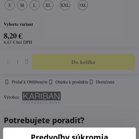
S
M
L
XL
XXL
3XL
Vyberte variant
8,20 €
6,67 €
bez DPH
Do košíka
Pridať k Obľúbeným
Otázka k produktu
Doručenia
Výrobca:
Potrebujete poradiť?
0903547859
Predvoľby súkromia