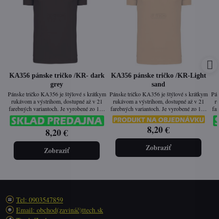
KA356 pánske tričko /KR- dark
KA356 pánske tričko /KR-Light
grey
sand
Pánske tričko KA356 je štýlové s krátkym
Pánske tričko KA356 je štýlové s krátkym
Pán
rukávom a výstrihom, dostupné až v 21
rukávom a výstrihom, dostupné až v 21
r
farebných variantoch. Je vyrobené zo 100
farebných variantoch. Je vyrobené zo 100
fa
% česanej bavlny prané enzýmami, vďaka
% česanej bavlny prané enzýmami, vďaka
% 
čomu má hladký povrch, jemný dotyk a
čomu má hladký povrch, jemný dotyk a
č
8,20 €
8,20 €
vysokú odolnosť. Vypasovaný strih a
vysokú odolnosť. Vypasovaný strih a
enzýmové pranie zaručujú dlhú životnosť a
enzýmové pranie zaručujú dlhú životnosť a
enz
pohodlie pri každodennom nosení.
pohodlie pri každodennom nosení.
Zobraziť
Zobraziť
Tel: 0903547859
Email: obchod(zavináč)ttech.sk