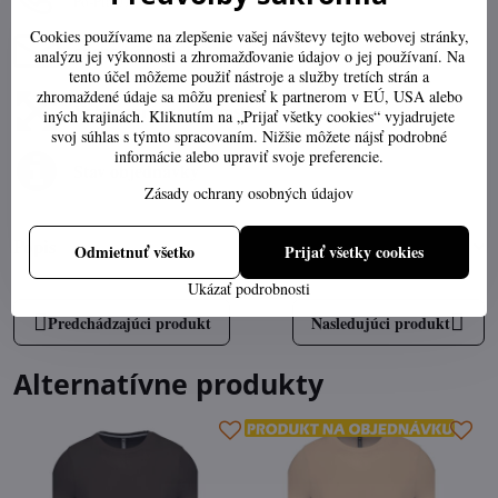
Po-Pia 07:30-16:00
Cookies používame na zlepšenie vašej návštevy tejto webovej stránky,
obchod​@ttech​.sk
analýzu jej výkonnosti a zhromažďovanie údajov o jej používaní. Na
tento účel môžeme použiť nástroje a služby tretích strán a
zhromaždené údaje sa môžu preniesť k partnerom v EÚ, USA alebo
Výber správnej veľkosti
iných krajinách. Kliknutím na „Prijať všetky cookies“ vyjadrujete
svoj súhlas s týmto spracovaním. Nižšie môžete nájsť podrobné
informácie alebo upraviť svoje preferencie.
Stav objednávky
Zásady ochrany osobných údajov
Popis
Odmietnuť všetko
Prijať všetky cookies
Ukázať podrobnosti
Predchádzajúci produkt
Nasledujúci produkt
Alternatívne produkty