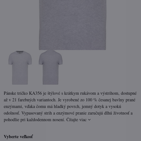
Pánske tričko KA356 je štýlové s krátkym rukávom a výstrihom, dostupné
až v 21 farebných variantoch. Je vyrobené zo 100 % česanej bavlny prané
enzýmami, vďaka čomu má hladký povrch, jemný dotyk a vysokú
odolnosť. Vypasovaný strih a enzýmové pranie zaručujú dlhú životnosť a
pohodlie pri každodennom nosení.
Čítajte viac
Vyberte veľkosť